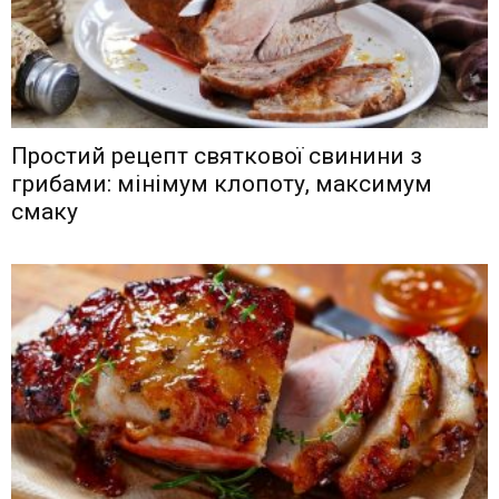
Простий рецепт святкової свинини з
грибами: мінімум клопоту, максимум
смаку