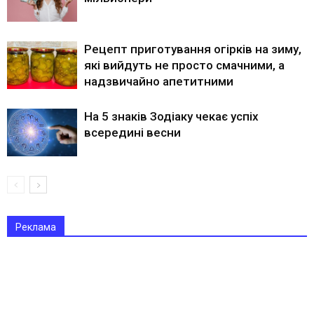
Рецепт приготування огірків на зиму,
які вийдуть не просто смачними, а
надзвичайно апетитними
На 5 знаків Зодіаку чекає успіх
всередині весни
Реклама