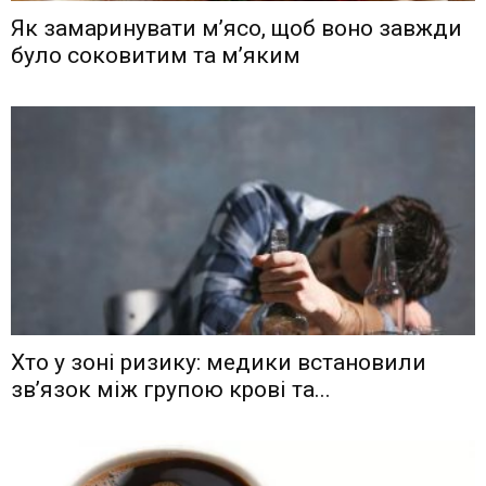
Як замаринувати м’ясо, щоб воно завжди
було соковитим та м’яким
Хто у зоні ризику: медики встановили
зв’язок між групою крові та...