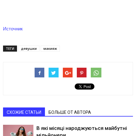
Источник
ТЕГИ
девушки
макияж
СХОЖИЕ СТАТЬИ
БОЛЬШЕ ОТ АВТОРА
В які місяці народжуються майбутні
мільйонери