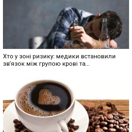
Хто у зоні ризику: медики встановили
зв’язок між групою крові та...