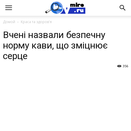
Домой
Краса та здоров'я
Вчені назвали безпечну
норму кави, що зміцнює
серце
356