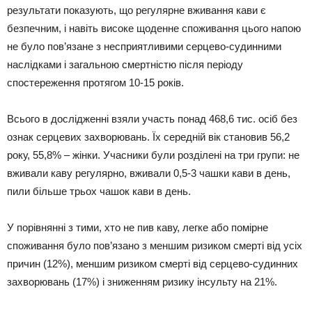
результати показують, що регулярне вживання кави є
безпечним, і навіть високе щоденне споживання цього напою
не було пов’язане з несприятливими серцево-судинними
наслідками і загальною смертністю після періоду
спостереження протягом 10-15 років.
Всього в дослідженні взяли участь понад 468,6 тис. осіб без
ознак серцевих захворювань. Їх середній вік становив 56,2
року, 55,8% – жінки. Учасники були розділені на три групи: не
вживали каву регулярно, вживали 0,5-3 чашки кави в день,
пили більше трьох чашок кави в день.
У порівнянні з тими, хто не пив каву, легке або помірне
споживання було пов’язано з меншим ризиком смерті від усіх
причин (12%), меншим ризиком смерті від серцево-судинних
захворювань (17%) і зниженням ризику інсульту на 21%.