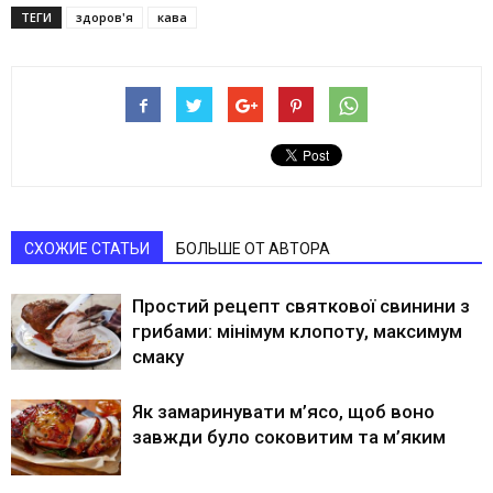
ТЕГИ
здоров'я
кава
СХОЖИЕ СТАТЬИ
БОЛЬШЕ ОТ АВТОРА
Простий рецепт святкової свинини з
грибами: мінімум клопоту, максимум
смаку
Як замаринувати м’ясо, щоб воно
завжди було соковитим та м’яким