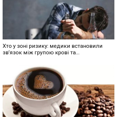
Хто у зоні ризику: медики встановили
зв’язок між групою крові та...