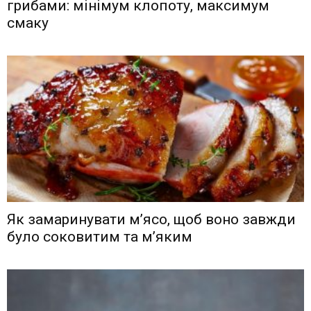
грибами: мінімум клопоту, максимум
смаку
Як замаринувати м’ясо, щоб воно завжди
було соковитим та м’яким