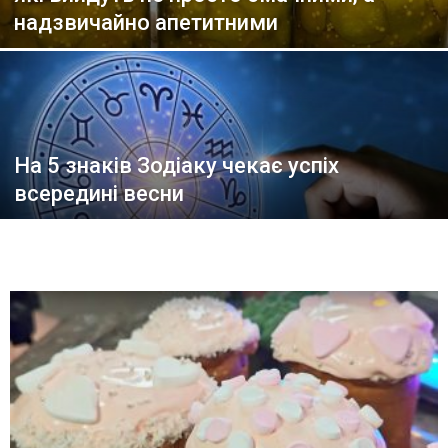
надзвичайно апетитними
На 5 знаків Зодіаку чекає успіх
всередині весни