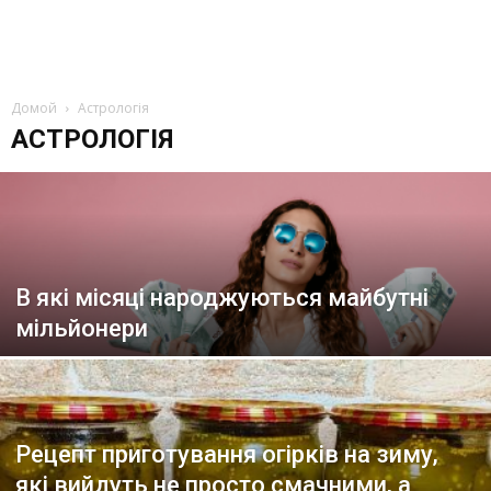
Домой
Астрологія
АСТРОЛОГІЯ
В які місяці народжуються майбутні
мільйонери
Рецепт приготування огірків на зиму,
які вийдуть не просто смачними, а