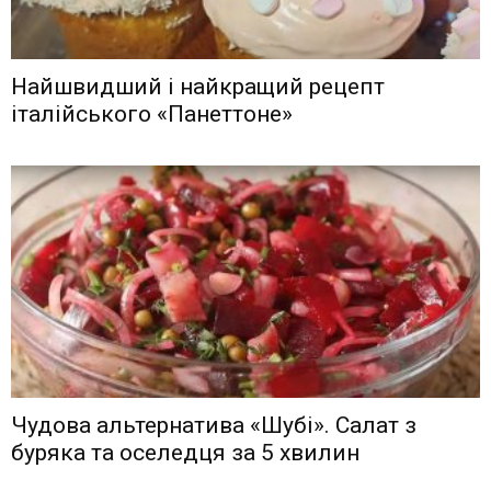
Найшвидший і найкращий рецепт
італійського «Панеттоне»
Чудова альтернатива «Шубі». Салат з
буряка та оселедця за 5 хвилин