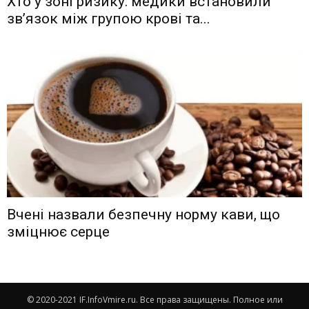
Хто у зоні ризику: медики встановили
зв’язок між групою крові та...
Вчені назвали безпечну норму кави, що
зміцнює серце
© 2020-2021 IF.InfoVmire.ru. Все права защищены. Полное или