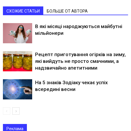
СХОЖИЕ СТАТЬИ
БОЛЬШЕ ОТ АВТОРА
В які місяці народжуються майбутні
мільйонери
Рецепт приготування огірків на зиму,
які вийдуть не просто смачними, а
надзвичайно апетитними
На 5 знаків Зодіаку чекає успіх
всередині весни
Реклама