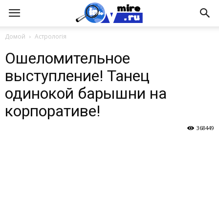
Домой
Астрологія
Ошеломительное
выступление! Танец
одинокой барышни на
корпоративе!
368449