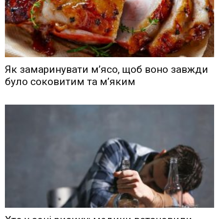
Як замаринувати м’ясо, щоб воно завжди
було соковитим та м’яким