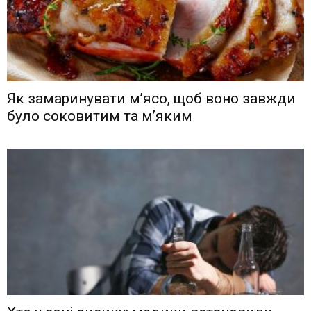
Як замаринувати м’ясо, щоб воно завжди
було соковитим та м’яким