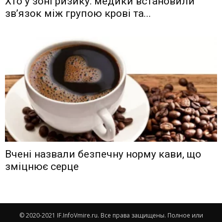
Хто у зоні ризику: медики встановили
зв’язок між групою крові та...
Вчені назвали безпечну норму кави, що
зміцнює серце
© 2020-2021 IF.InfoVmire.ru. Все права защищены. Полное или