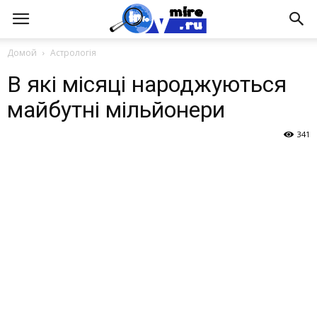
Домой
Астрологія
В які місяці народжуються
майбутні мільйонери
341