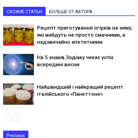
СХОЖИЕ СТАТЬИ
БОЛЬШЕ ОТ АВТОРА
Рецепт приготування огірків на зиму,
які вийдуть не просто смачними, а
надзвичайно апетитними
На 5 знаків Зодіаку чекає успіх
всередині весни
Найшвидший і найкращий рецепт
італійського «Панеттоне»
Реклама