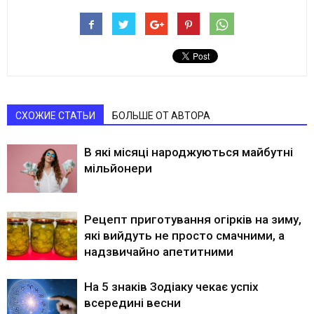
СХОЖИЕ СТАТЬИ
БОЛЬШЕ ОТ АВТОРА
В які місяці народжуються майбутні
мільйонери
Рецепт приготування огірків на зиму,
які вийдуть не просто смачними, а
надзвичайно апетитними
На 5 знаків Зодіаку чекає успіх
всередині весни