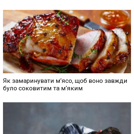
Як замаринувати м’ясо, щоб воно завжди
було соковитим та м’яким