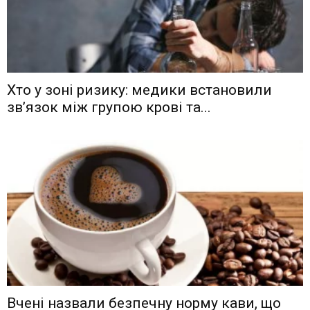
Хто у зоні ризику: медики встановили
зв’язок між групою крові та...
Вчені назвали безпечну норму кави, що