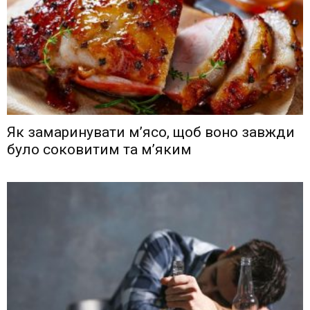
Як замаринувати м’ясо, щоб воно завжди
було соковитим та м’яким