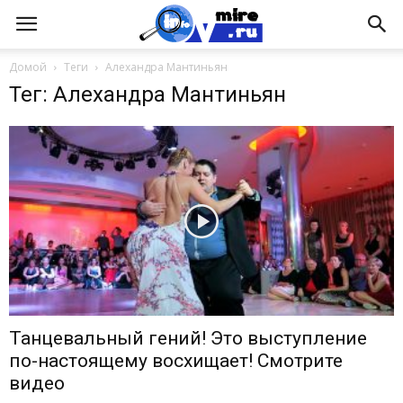
Домой
Теги
Алехандра Мантиньян
Тег: Алехандра Мантиньян
Танцевальный гений! Это выступление
по-настоящему восхищает! Смотрите
видео