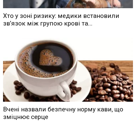
Хто у зоні ризику: медики встановили
зв’язок між групою крові та...
Вчені назвали безпечну норму кави, що
зміцнює серце