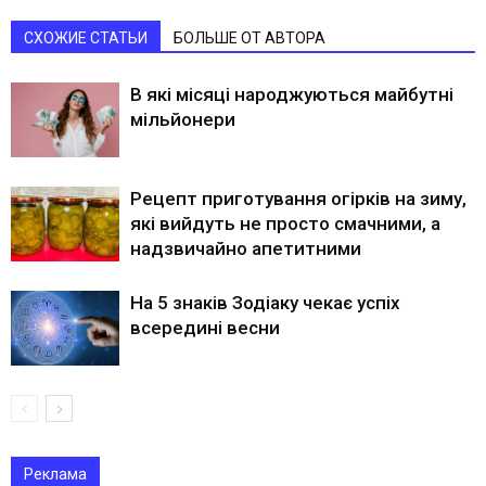
СХОЖИЕ СТАТЬИ
БОЛЬШЕ ОТ АВТОРА
В які місяці народжуються майбутні
мільйонери
Рецепт приготування огірків на зиму,
які вийдуть не просто смачними, а
надзвичайно апетитними
На 5 знаків Зодіаку чекає успіх
всередині весни
Реклама