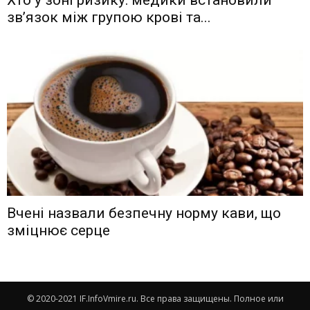
зв’язок між групою крові та...
Вчені назвали безпечну норму кави, що
зміцнює серце
© 2020-2021 IF.InfoVmire.ru. Все права защищены. Полное или