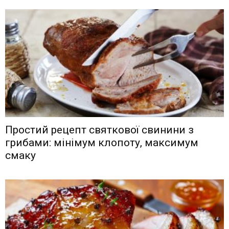
Простий рецепт святкової свинини з
грибами: мінімум клопоту, максимум
смаку