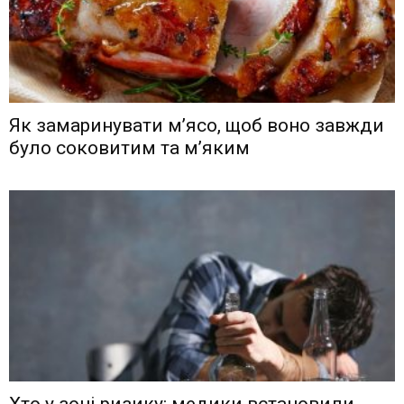
Як замаринувати м’ясо, щоб воно завжди
було соковитим та м’яким
Хто у зоні ризику: медики встановили