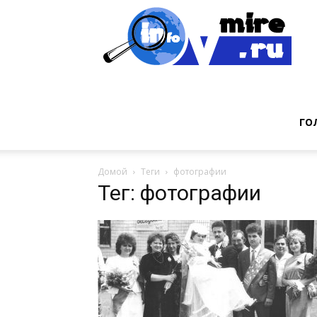
Инт
фак
ГО
Домой
Теги
фотографии
из
Тег: фотографии
мир