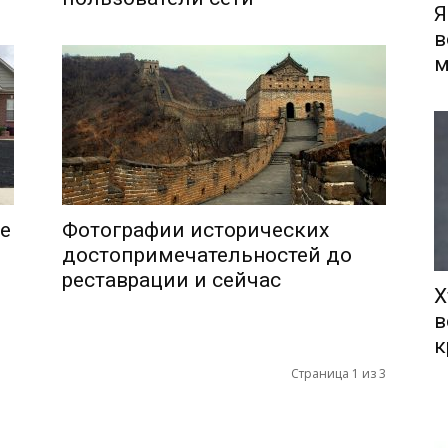
Я
в
м
е
Фотографии исторических
достопримечательностей до
реставрации и сейчас
Х
в
к
Страница 1 из 3