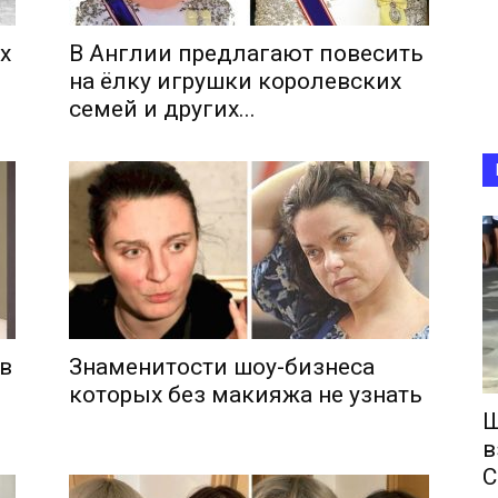
х
В Англии предлагают повесить
на ёлку игрушки королевских
семей и других...
в
Знаменитости шоу-бизнеса
которых без макияжа не узнать
Ш
в
С