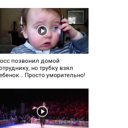
осс позвонил домой
отруднику, но трубку взял
ебенок… Просто уморительно!