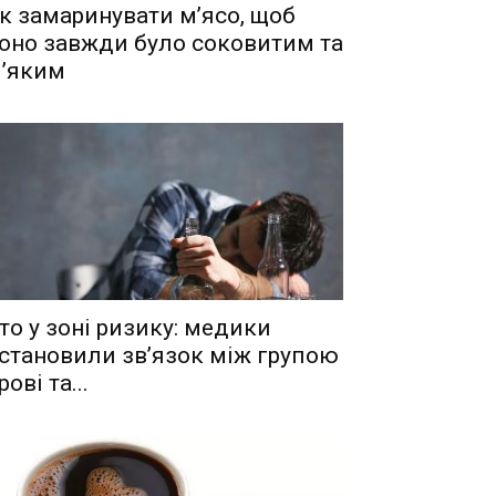
к замаринувати м’ясо, щоб
оно завжди було соковитим та
’яким
то у зоні ризику: медики
становили зв’язок між групою
рові та...