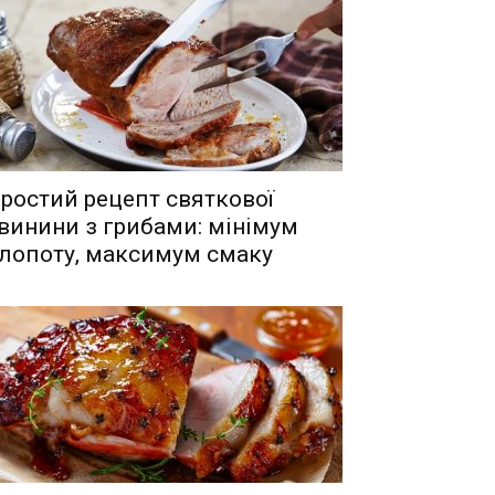
ростий рецепт святкової
винини з грибами: мінімум
лопоту, максимум смаку