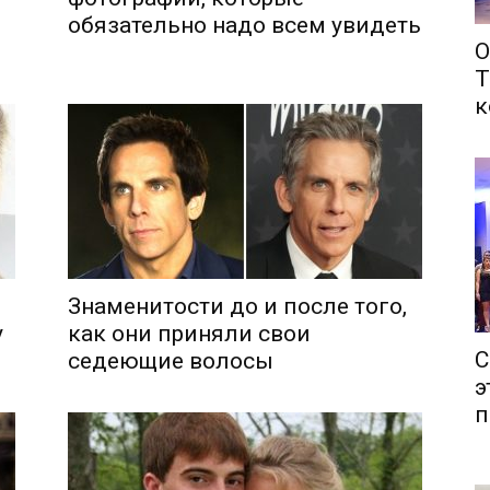
обязательно надо всем увидеть
О
Т
к
Знаменитости до и после того,
у
как они приняли свои
С
седеющие волосы
э
п