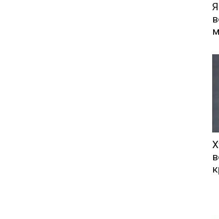
Я
в
м
Х
в
к