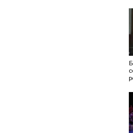
Б
с
р