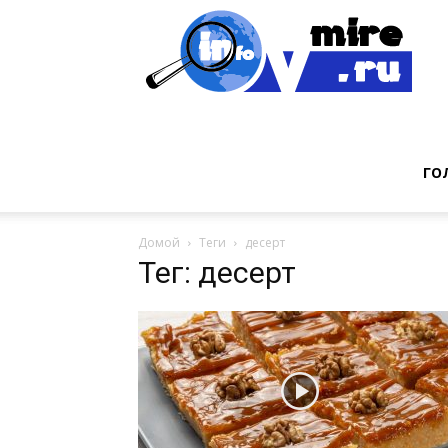
Инт
фак
ГО
Домой
Теги
десерт
из
Тег: десерт
мир