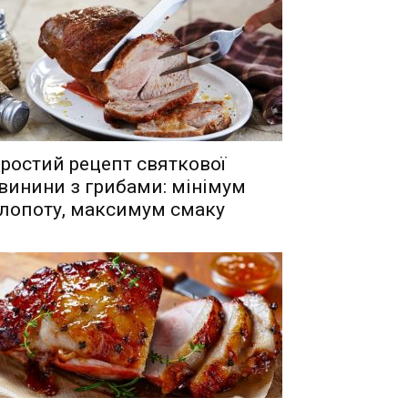
ростий рецепт святкової
винини з грибами: мінімум
лопоту, максимум смаку