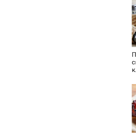
П
с
к