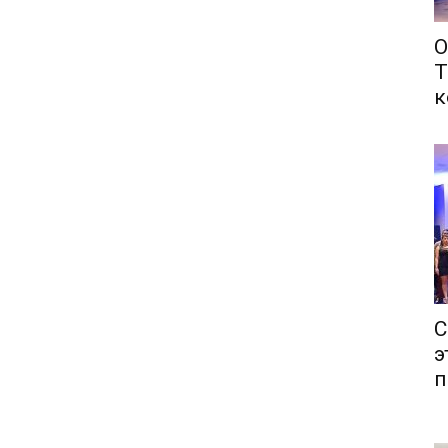
О
Т
к
С
э
п