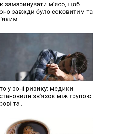
к замаринувати м’ясо, щоб
оно завжди було соковитим та
’яким
то у зоні ризику: медики
становили зв’язок між групою
рові та...