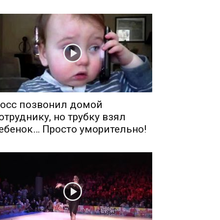
осс позвонил домой
отруднику, но трубку взял
ебенок… Просто уморительно!