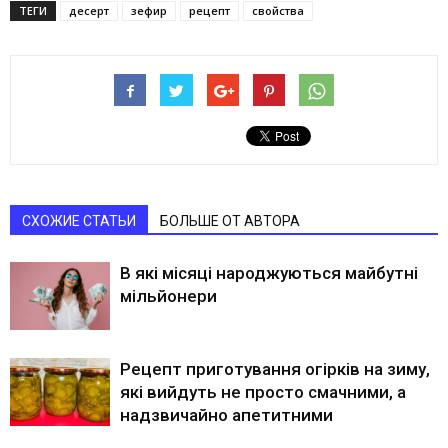
ТЕГИ
десерт
зефир
рецепт
свойства
СХОЖИЕ СТАТЬИ
БОЛЬШЕ ОТ АВТОРА
В які місяці народжуються майбутні
мільйонери
Рецепт приготування огірків на зиму,
які вийдуть не просто смачними, а
надзвичайно апетитними