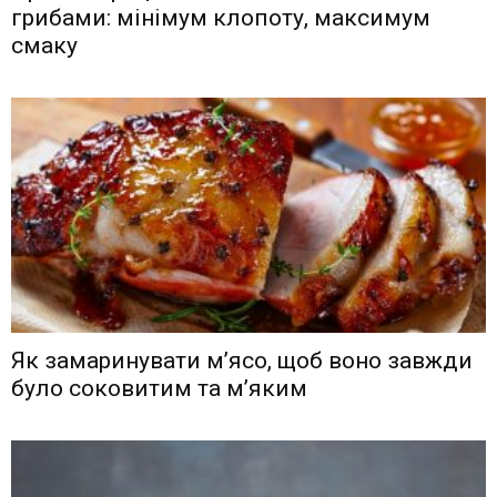
грибами: мінімум клопоту, максимум
смаку
Як замаринувати м’ясо, щоб воно завжди
було соковитим та м’яким