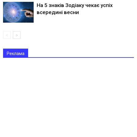
На 5 знаків Зодіаку чекає успіх
всередині весни
Реклама