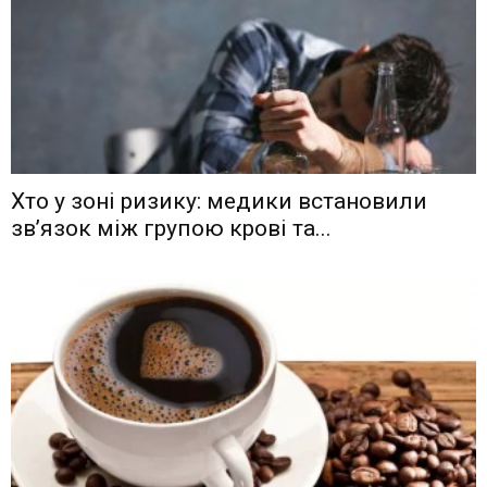
Хто у зоні ризику: медики встановили
зв’язок між групою крові та...