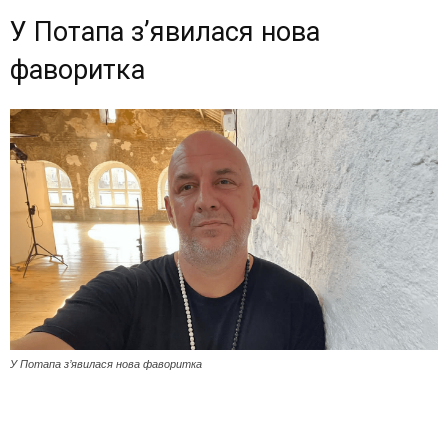
У Потапа зʼявилася нова
фаворитка
У Потапа зʼявилася нова фаворитка