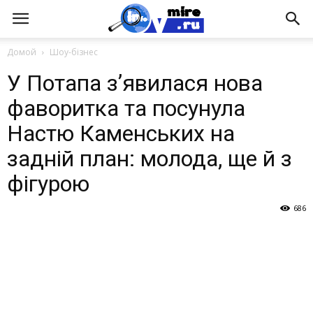
Домой
Шоу-бізнес
У Потапа зʼявилася нова
фаворитка та посунула
Настю Каменських на
задній план: молода, ще й з
фігурою
686