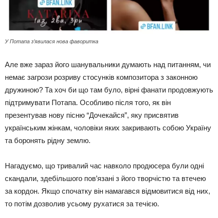
У Потапа зʼявилася нова фаворитка
Але вже зараз його шанувальники думають над питанням, чи
немає загрози розриву стосунків композитора з законною
дружиною? Та хоч би що там було, вірні фанати продовжують
підтримувати Потапа. Особливо після того, як він
презентував нову пісню “Дочекайся”, яку присвятив
українським жінкам, чоловіки яких закривають собою Україну
та боронять рідну землю.
Нагадуємо, що тривалий час навколо продюсера були одні
скандали, здебільшого пов’язані з його творчістю та втечею
за кордон. Якщо спочатку він намагався відмовитися від них,
то потім дозволив усьому рухатися за течією.