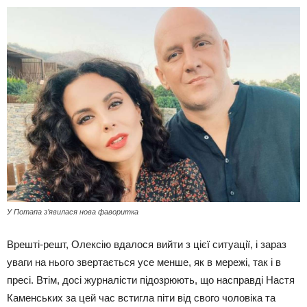
У Потапа зʼявилася нова фаворитка
Врешті-решт, Олексію вдалося вийти з цієї ситуації, і зараз
уваги на нього звертається усе менше, як в мережі, так і в
пресі. Втім, досі журналісти підозрюють, що насправді Настя
Каменських за цей час встигла піти від свого чоловіка та