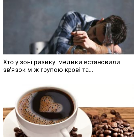
Хто у зоні ризику: медики встановили
зв’язок між групою крові та...