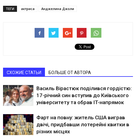
ТЕГИ
актриса
Анджелина Джоли
СХОЖИЕ СТАТЬИ
БОЛЬШЕ ОТ АВТОРА
Василь Вірастюк поділився гордістю:
17-річний син вступив до Київського
університету та обрав IT-напрямок
Фарт на повну: житель США виграв
двічі, придбавши лотерейні квитки в
різних місцях