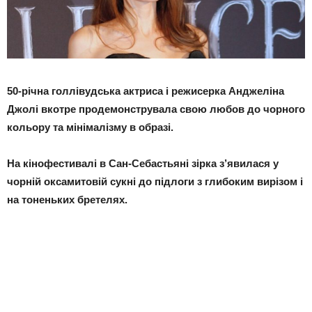
50-річна голлівудська актриса і режисерка Анджеліна
Джолі вкотре продемонструвала свою любов до чорного
кольору та мінімалізму в образі.
На кінофестивалі в Сан-Себастьяні зірка з’явилася у
чорній оксамитовій сукні до підлоги з глибоким вирізом і
на тоненьких бретелях.