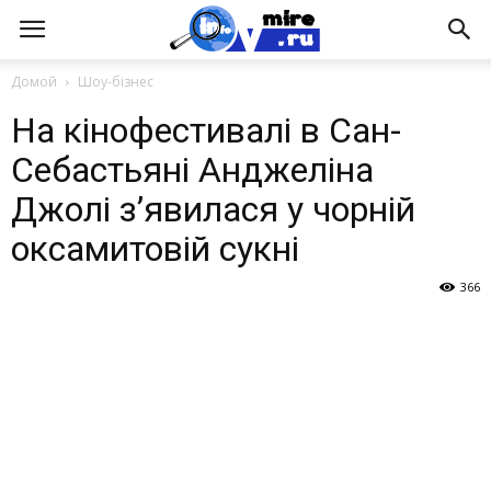
Домой
Шоу-бізнес
На кінофестивалі в Сан-
Себастьяні Анджеліна
Джолі з’явилася у чорній
оксамитовій сукні
366