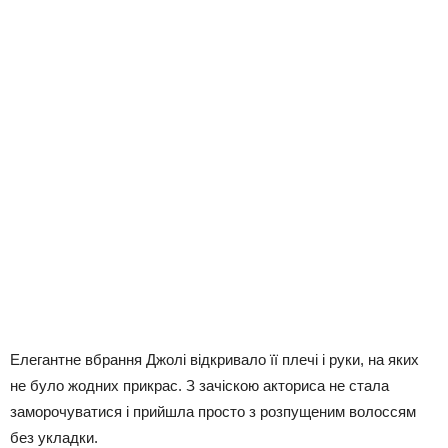
Елегантне вбрання Джолі відкривало її плечі і руки, на яких
не було жодних прикрас. З зачіскою акториса не стала
заморочуватися і прийшла просто з розпущеним волоссям
без укладки.