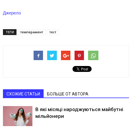
Джерело
ТЕГИ
темперамент
тест
СХОЖИЕ СТАТЬИ
БОЛЬШЕ ОТ АВТОРА
В які місяці народжуються майбутні
мільйонери