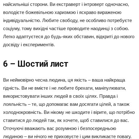
найсильніші сторони. Ви екстраверт і інтроверт одночасно,
володієте божевільною харизмою і яскраво вираженою
індивідуальністю. Любите свободу, не особливо потребуєте
соціуму, тому вихідні частіше проводите наодинці з собою.
Легко адаптуєтеся до будь-яких обставин, відкриті до нового
досвіду і експериментів.
6 – Шостий лист
Ви неймовірно чесна людина, ця якість – ваша найкраща
гідність. Ви не вмієте і не любите брехати, маніпулювати,
використовувати інших людей в своїх цілях. Правда і
лояльність – те, що допомагає вам досягати цілей, а також
холоднокровність. Ви нікому не шкодите і вірите, що потрібно
ставитися до людей так, як хочете, щоб ставилися до вас.
Оточуючі вважають вас розумною і безпосередньою
людиною – ви нічого не приховуєте і цим викликаєте повагу.