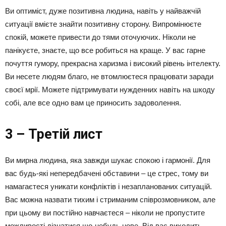
Ви оптиміст, дуже позитивна людина, навіть у найважчій
ситуації вмієте знайти позитивну сторону. Випромінюєте
спокій, можете привести до тями оточуючих. Ніколи не
панікуєте, знаєте, що все робиться на краще. У вас гарне
почуття гумору, прекрасна харизма і високий рівень інтелекту.
Ви несете людям благо, не втомлюєтеся працювати заради
своєї мрії. Можете підтримувати нужденних навіть на шкоду
собі, але все одно вам це приносить задоволення.
3 – Третій лист
Ви мирна людина, яка завжди шукає спокою і гармонії. Для
вас будь-які непередбачені обставини – це стрес, тому ви
намагаєтеся уникати конфліктів і незапланованих ситуацій.
Вас можна назвати тихим і стриманим співрозмовником, але
при цьому ви постійно навчаєтеся – ніколи не пропустите
можливості дізнатися що-небудь нове. Від вас виходить