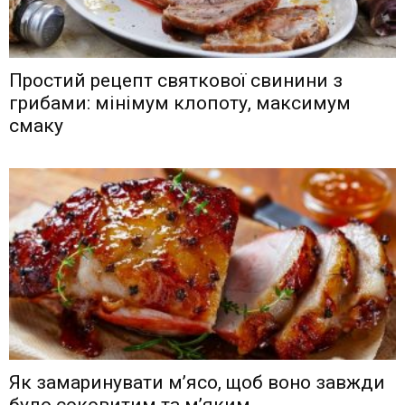
Простий рецепт святкової свинини з
грибами: мінімум клопоту, максимум
смаку
Як замаринувати м’ясо, щоб воно завжди
було соковитим та м’яким