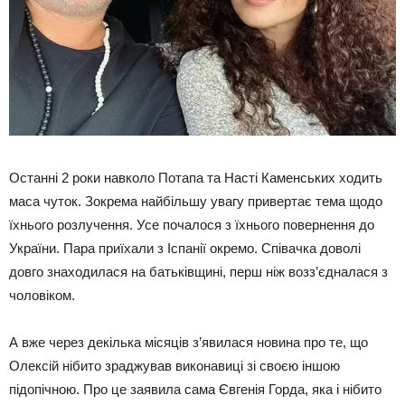
Останні 2 роки навколо Потапа та Насті Каменських ходить
маса чуток. Зокрема найбільшу увагу привертає тема щодо
їхнього розлучення. Усе почалося з їхнього повернення до
України. Пара приїхали з Іспанії окремо. Співачка доволі
довго знаходилася на батьківщині, перш ніж возз’єдналася з
чоловіком.
А вже через декілька місяців з’явилася новина про те, що
Олексій нібито зраджував виконавиці зі своєю іншою
підопічною. Про це заявила сама Євгенія Горда, яка і нібито