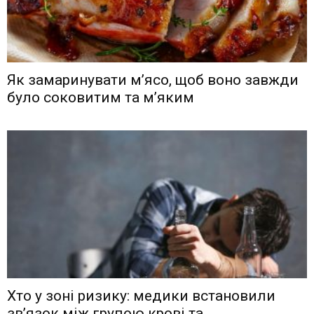
Як замаринувати м’ясо, щоб воно завжди
було соковитим та м’яким
Хто у зоні ризику: медики встановили
зв’язок між групою крові та...