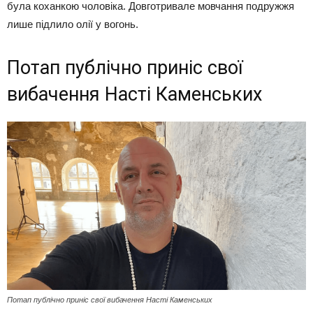
була коханкою чоловіка. Довготривале мовчання подружжя
лише підлило олії у вогонь.
Потап публічно приніс свої
вибачення Насті Каменських
Потап публічно приніс свої вибачення Насті Каменських