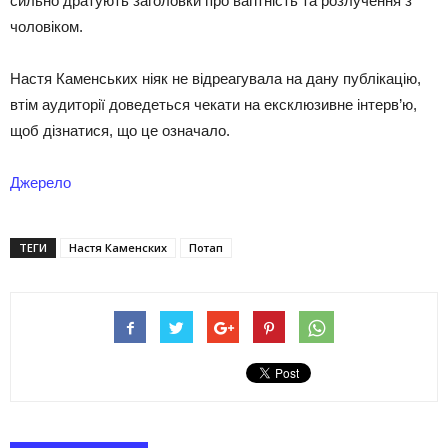
сильно дратують заголовки про вагітність та розлучення з
чоловіком.
Настя Каменських ніяк не відреагувала на дану публікацію,
втім аудиторії доведеться чекати на ексклюзивне інтерв’ю,
щоб дізнатися, що це означало.
Джерело
ТЕГИ
Настя Каменских
Потап