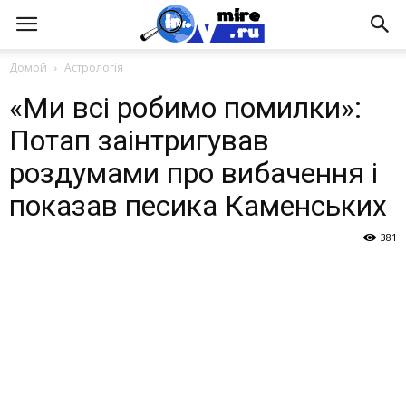
Домой
Астрологія
«Ми всі робимо помилки»:
Потап заінтригував
роздумами про вибачення і
показав песика Каменських
381