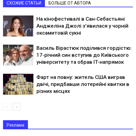
СХОЖИЕ СТАТЬИ
БОЛЬШЕ ОТ АВТОРА
На кінофестивалі в Сан-Себастьяні
Анджеліна Джолі з’явилася у чорній
оксамитовій сукні
Василь Вірастюк поділився гордістю:
17-річний син вступив до Київського
університету та обрав IT-напрямок
Фарт на повну: житель США виграв
двічі, придбавши лотерейні квитки в
різних місцях
Реклама