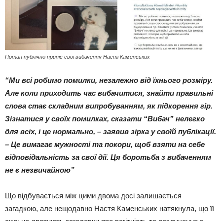
Потап публічно приніс свої вибачення Насті Каменських
“Ми всі робимо помилки, незалежно від їхнього розміру.
Але коли приходить час вибачитися, знайти правильні
слова стає складним випробуванням, як підкорення гір.
Зізнатися у своїх помилках, сказати “Вибач” нелегко
для всіх, і це нормально, – заявив зірка у своїй публікації.
– Це вимагає мужності та покори, щоб взяти на себе
відповідальність за свої дії. Ця боротьба з вибаченням
не є незвичайною”
Що відбувається між цими двома досі залишається
загадкою, але нещодавно Настя Каменських натякнула, що її