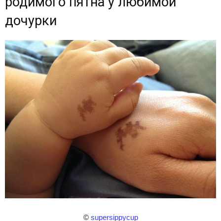
родимого пятна у любимой
дочурки
©
supersippycup