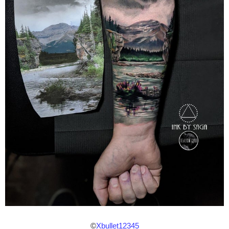
©
Xbullet12345