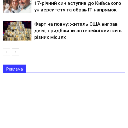
17-річний син вступив до Київського
університету та обрав IT-напрямок
Фарт на повну: житель США виграв
двічі, придбавши лотерейні квитки в
різних місцях
Реклама