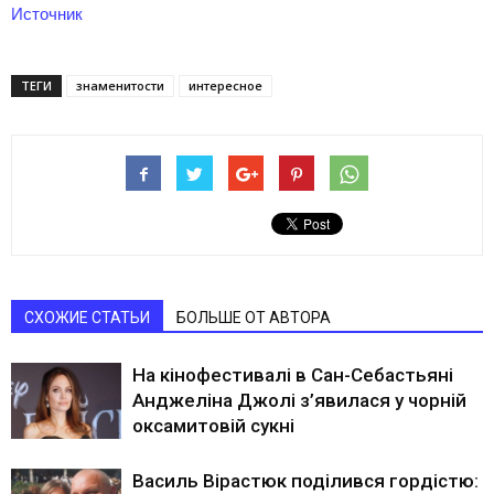
Источник
ТЕГИ
знаменитости
интересное
СХОЖИЕ СТАТЬИ
БОЛЬШЕ ОТ АВТОРА
На кінофестивалі в Сан-Себастьяні
Анджеліна Джолі з’явилася у чорній
оксамитовій сукні
Василь Вірастюк поділився гордістю: