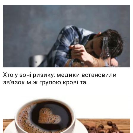
Хто у зоні ризику: медики встановили
зв’язок між групою крові та...