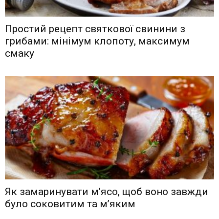
Простий рецепт святкової свинини з
грибами: мінімум клопоту, максимум
смаку
Як замаринувати м’ясо, щоб воно завжди
було соковитим та м’яким