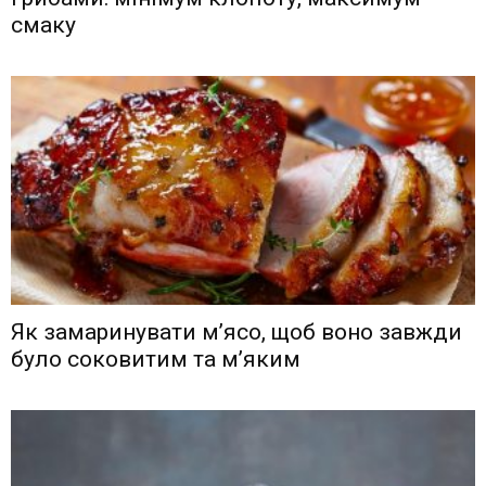
смаку
Як замаринувати м’ясо, щоб воно завжди
було соковитим та м’яким