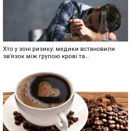
Хто у зоні ризику: медики встановили
зв’язок між групою крові та...