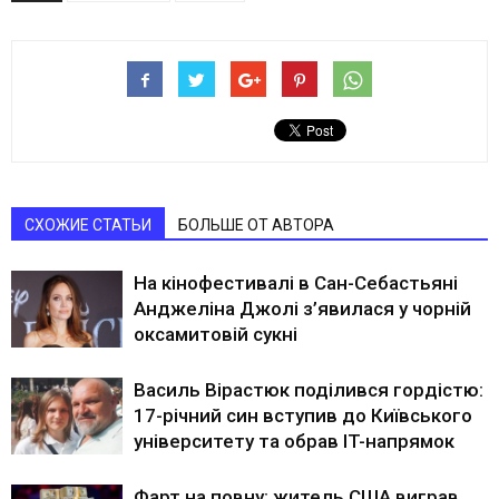
СХОЖИЕ СТАТЬИ
БОЛЬШЕ ОТ АВТОРА
На кінофестивалі в Сан-Себастьяні
Анджеліна Джолі з’явилася у чорній
оксамитовій сукні
Василь Вірастюк поділився гордістю:
17-річний син вступив до Київського
університету та обрав IT-напрямок
Фарт на повну: житель США виграв