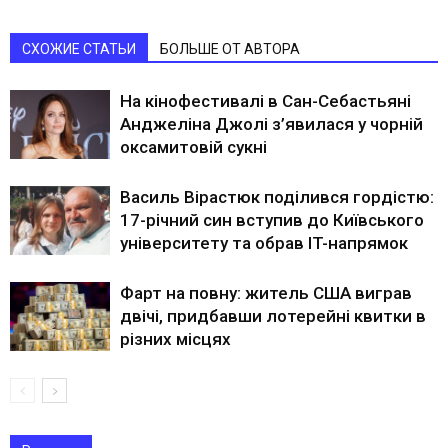
СХОЖИЕ СТАТЬИ
БОЛЬШЕ ОТ АВТОРА
На кінофестивалі в Сан-Себастьяні
Анджеліна Джолі з’явилася у чорній
оксамитовій сукні
Василь Вірастюк поділився гордістю:
17-річний син вступив до Київського
університету та обрав IT-напрямок
Фарт на повну: житель США виграв
двічі, придбавши лотерейні квитки в
різних місцях