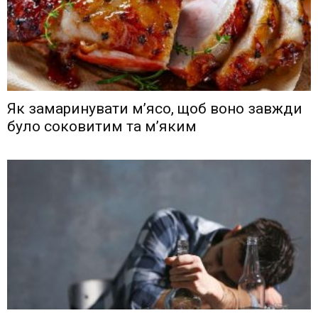
Як замаринувати м’ясо, щоб воно завжди
було соковитим та м’яким