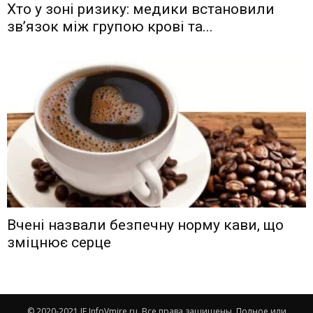
Хто у зоні ризику: медики встановили
зв’язок між групою крові та...
Вчені назвали безпечну норму кави, що
зміцнює серце
© 2020-2021 IF.InfoVmire.ru. Все права защищены. Полное или