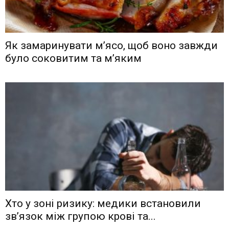
Як замаринувати м’ясо, щоб воно завжди
було соковитим та м’яким
Хто у зоні ризику: медики встановили
зв’язок між групою крові та...