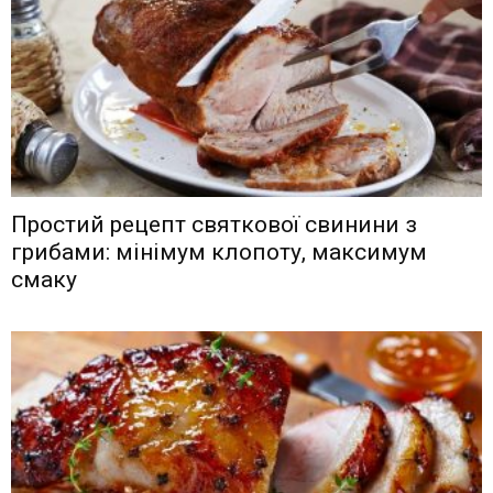
Простий рецепт святкової свинини з
грибами: мінімум клопоту, максимум
смаку