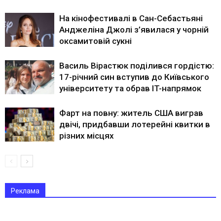
На кінофестивалі в Сан-Себастьяні
Анджеліна Джолі з’явилася у чорній
оксамитовій сукні
Василь Вірастюк поділився гордістю:
17-річний син вступив до Київського
університету та обрав IT-напрямок
Фарт на повну: житель США виграв
двічі, придбавши лотерейні квитки в
різних місцях
Реклама