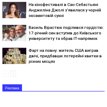
На кінофестивалі в Сан-Себастьяні
Анджеліна Джолі з’явилася у чорній
оксамитовій сукні
Василь Вірастюк поділився гордістю:
17-річний син вступив до Київського
університету та обрав IT-напрямок
Фарт на повну: житель США виграв
двічі, придбавши лотерейні квитки в
різних місцях
Реклама