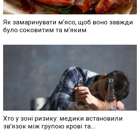
Як замаринувати м’ясо, щоб воно завжди
було соковитим та м’яким
Хто у зоні ризику: медики встановили
зв’язок між групою крові та...