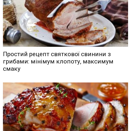
Простий рецепт святкової свинини з
грибами: мінімум клопоту, максимум
смаку