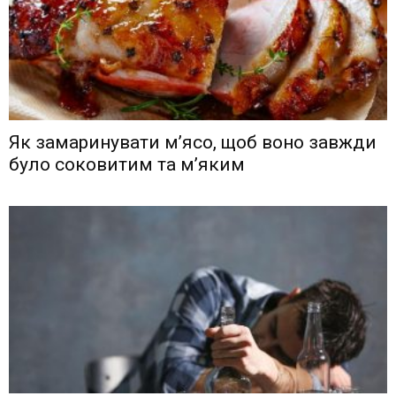
Як замаринувати м’ясо, щоб воно завжди
було соковитим та м’яким