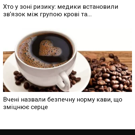
Хто у зоні ризику: медики встановили
зв’язок між групою крові та...
Вчені назвали безпечну норму кави, що
зміцнює серце