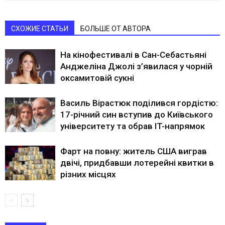
СХОЖИЕ СТАТЬИ
БОЛЬШЕ ОТ АВТОРА
На кінофестивалі в Сан-Себастьяні
Анджеліна Джолі з’явилася у чорній
оксамитовій сукні
Василь Вірастюк поділився гордістю:
17-річний син вступив до Київського
університету та обрав IT-напрямок
Фарт на повну: житель США виграв
двічі, придбавши лотерейні квитки в
різних місцях