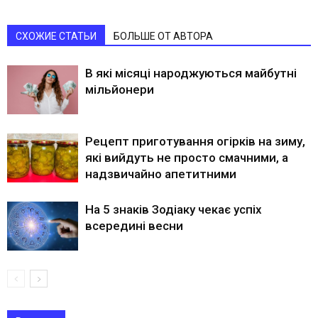
СХОЖИЕ СТАТЬИ
БОЛЬШЕ ОТ АВТОРА
В які місяці народжуються майбутні
мільйонери
Рецепт приготування огірків на зиму,
які вийдуть не просто смачними, а
надзвичайно апетитними
На 5 знаків Зодіаку чекає успіх
всередині весни