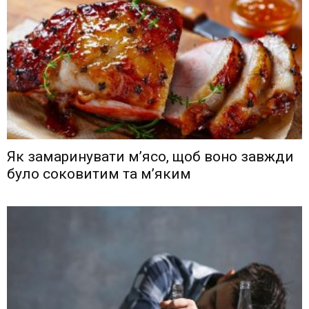
Як замаринувати м’ясо, щоб воно завжди
було соковитим та м’яким