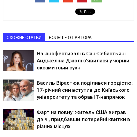
СХОЖИЕ СТАТЬИ
БОЛЬШЕ ОТ АВТОРА
На кінофестивалі в Сан-Себастьяні
Анджеліна Джолі з’явилася у чорній
оксамитовій сукні
Василь Вірастюк поділився гордістю:
17-річний син вступив до Київського
університету та обрав IT-напрямок
Фарт на повну: житель США виграв
двічі, придбавши лотерейні квитки в
різних місцях