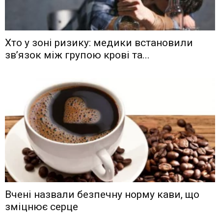
Хто у зоні ризику: медики встановили
зв’язок між групою крові та...
Вчені назвали безпечну норму кави, що
зміцнює серце