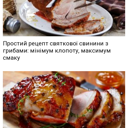
Простий рецепт святкової свинини з
грибами: мінімум клопоту, максимум
смаку