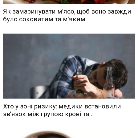
Як замаринувати м’ясо, щоб воно завжди
було соковитим та м’яким
Хто у зоні ризику: медики встановили
зв’язок між групою крові та...