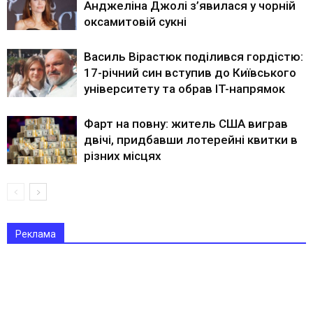
Анджеліна Джолі з’явилася у чорній
оксамитовій сукні
Василь Вірастюк поділився гордістю:
17-річний син вступив до Київського
університету та обрав IT-напрямок
Фарт на повну: житель США виграв
двічі, придбавши лотерейні квитки в
різних місцях
Реклама