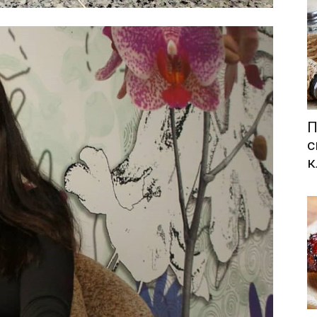
П
с
к