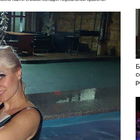
Б
с
р