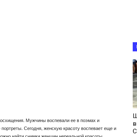
Ш
осхищения. Мужчины воспевали ее в поэмах и
в
 портреты. Сегодня, женскую красоту воспевает еще и
С
можно найти снимки женщин нереальной красоты.