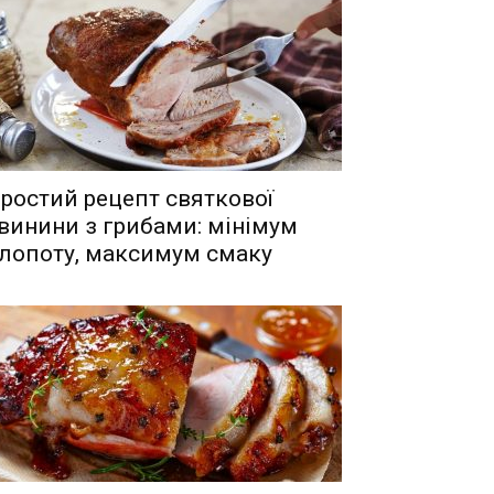
ростий рецепт святкової
винини з грибами: мінімум
лопоту, максимум смаку