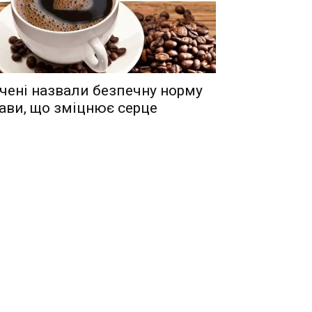
чені назвали безпечну норму
ави, що зміцнює серце