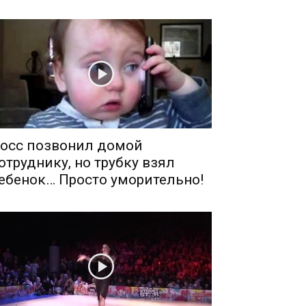
осс позвонил домой
отруднику, но трубку взял
ебенок… Просто уморительно!