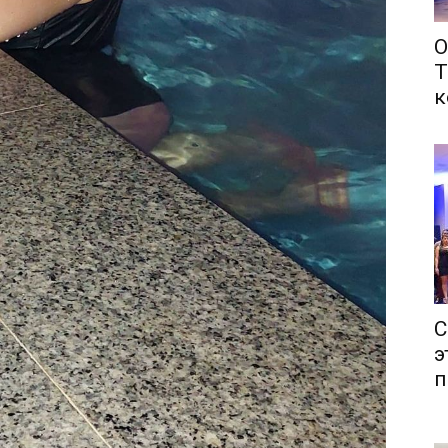
О
Т
к
С
э
п