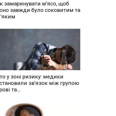
к замаринувати м’ясо, щоб
оно завжди було соковитим та
’яким
то у зоні ризику: медики
становили зв’язок між групою
рові та...