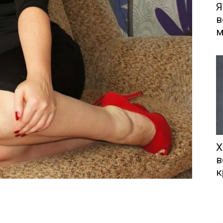
Я
в
м
Х
в
к