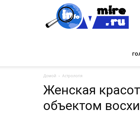
Инт
фак
ГО
Домой
Астрологія
из
Женская красот
объектом восх
мир