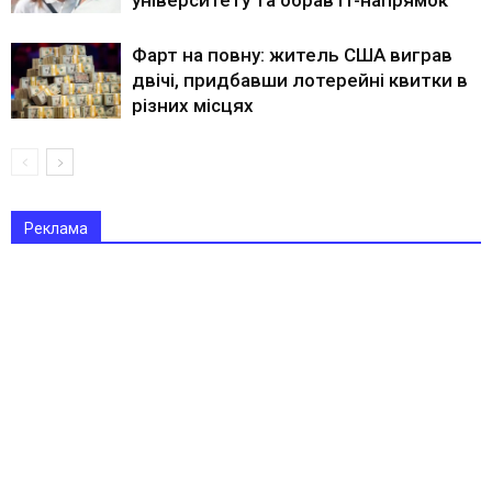
університету та обрав IT-напрямок
Фарт на повну: житель США виграв
двічі, придбавши лотерейні квитки в
різних місцях
Реклама