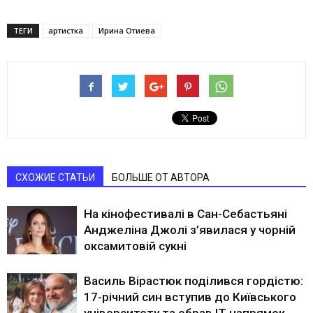
ТЕГИ
артистка
Ирина Отиева
СХОЖИЕ СТАТЬИ
БОЛЬШЕ ОТ АВТОРА
На кінофестивалі в Сан-Себастьяні
Анджеліна Джолі з’явилася у чорній
оксамитовій сукні
Василь Вірастюк поділився гордістю:
17-річний син вступив до Київського