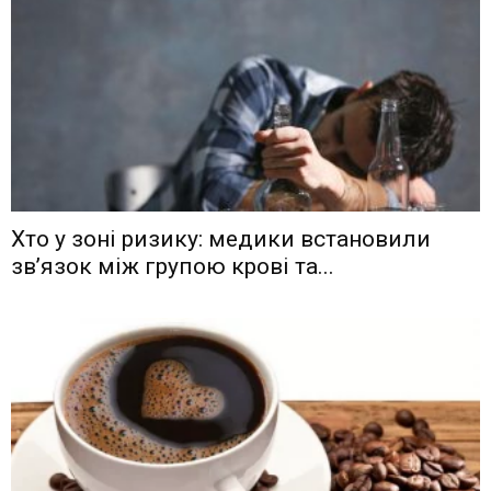
Хто у зоні ризику: медики встановили
зв’язок між групою крові та...