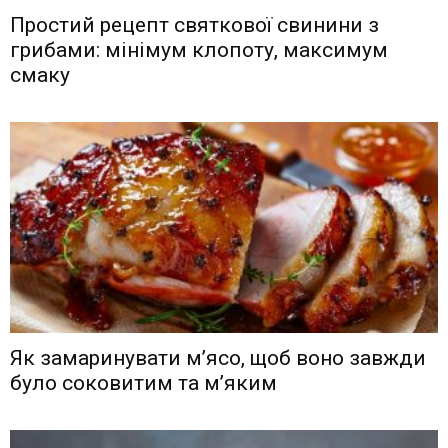
Простий рецепт святкової свинини з
грибами: мінімум клопоту, максимум
смаку
Як замаринувати м’ясо, щоб воно завжди
було соковитим та м’яким