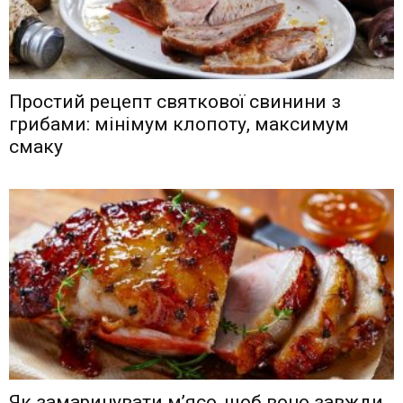
Простий рецепт святкової свинини з
грибами: мінімум клопоту, максимум
смаку
Як замаринувати м’ясо, щоб воно завжди