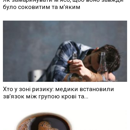
було соковитим та м’яким
Хто у зоні ризику: медики встановили
зв’язок між групою крові та...