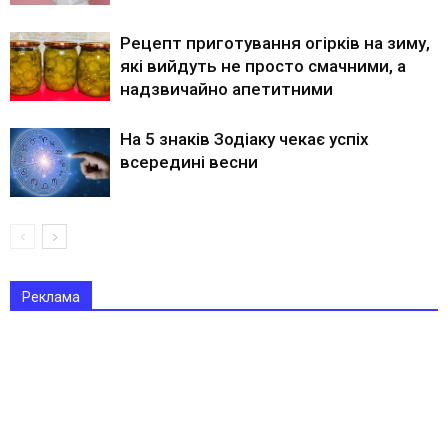
Рецепт приготування огірків на зиму,
які вийдуть не просто смачними, а
надзвичайно апетитними
На 5 знаків Зодіаку чекає успіх
всередині весни
Реклама