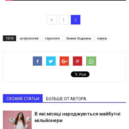
1
2
ТЕГИ
астрология
гороскоп
Знаки Зодиака
наука
СХОЖИЕ СТАТЬИ
БОЛЬШЕ ОТ АВТОРА
В які місяці народжуються майбутні
мільйонери