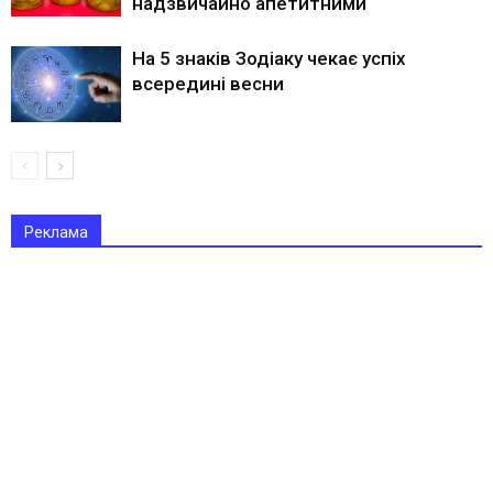
надзвичайно апетитними
На 5 знаків Зодіаку чекає успіх
всередині весни
Реклама