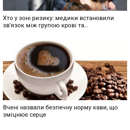
Хто у зоні ризику: медики встановили
зв’язок між групою крові та...
Вчені назвали безпечну норму кави, що
зміцнює серце