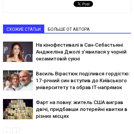
СХОЖИЕ СТАТЬИ
БОЛЬШЕ ОТ АВТОРА
На кінофестивалі в Сан-Себастьяні
Анджеліна Джолі з’явилася у чорній
оксамитовій сукні
Василь Вірастюк поділився гордістю:
17-річний син вступив до Київського
університету та обрав IT-напрямок
Фарт на повну: житель США виграв
двічі, придбавши лотерейні квитки в
різних місцях