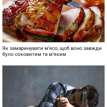
Як замаринувати м’ясо, щоб воно завжди
було соковитим та м’яким