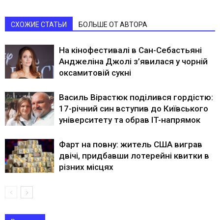
СХОЖИЕ СТАТЬИ
БОЛЬШЕ ОТ АВТОРА
На кінофестивалі в Сан-Себастьяні
Анджеліна Джолі з’явилася у чорній
оксамитовій сукні
Василь Вірастюк поділився гордістю:
17-річний син вступив до Київського
університету та обрав IT-напрямок
Фарт на повну: житель США виграв
двічі, придбавши лотерейні квитки в
різних місцях