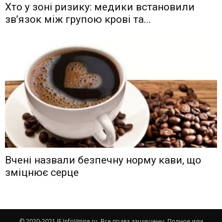
Хто у зоні ризику: медики встановили
зв’язок між групою крові та...
Вчені назвали безпечну норму кави, що
зміцнює серце
© 2020-2021 IF.InfoVmire.ru. Все права защищены. Полное или