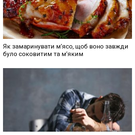
Як замаринувати м’ясо, щоб воно завжди
було соковитим та м’яким