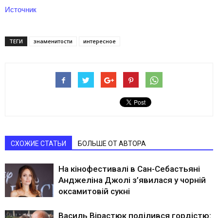
Источник
ТЕГИ
знаменитости
интересное
СХОЖИЕ СТАТЬИ
БОЛЬШЕ ОТ АВТОРА
На кінофестивалі в Сан-Себастьяні
Анджеліна Джолі з’явилася у чорній
оксамитовій сукні
Василь Вірастюк поділився гордістю: