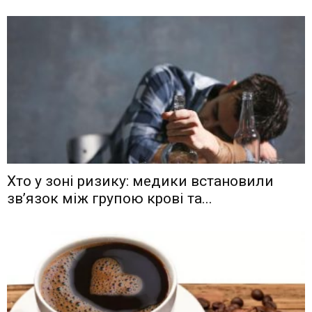
Хто у зоні ризику: медики встановили
зв’язок між групою крові та...