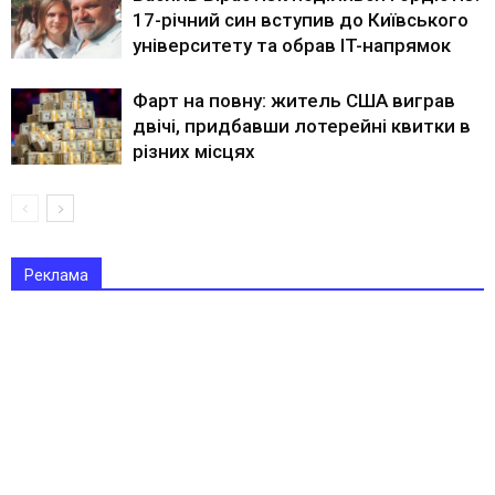
17-річний син вступив до Київського
університету та обрав IT-напрямок
Фарт на повну: житель США виграв
двічі, придбавши лотерейні квитки в
різних місцях
Реклама