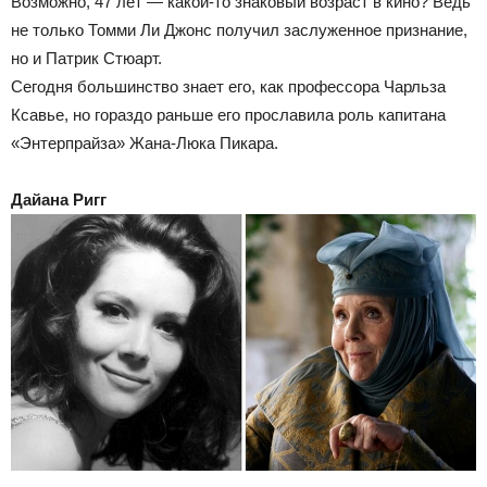
Возможно, 47 лет — какой-то знаковый возраст в кино? Ведь
не только Томми Ли Джонс получил заслуженное признание,
но и Патрик Стюарт.
Сегодня большинство знает его, как профессора Чарльза
Ксавье, но гораздо раньше его прославила роль капитана
«Энтерпрайза» Жана-Люка Пикара.
Дайана Ригг