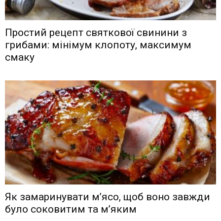
Простий рецепт святкової свинини з
грибами: мінімум клопоту, максимум
смаку
Як замаринувати м’ясо, щоб воно завжди
було соковитим та м’яким