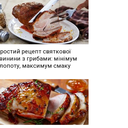
ростий рецепт святкової
винини з грибами: мінімум
лопоту, максимум смаку