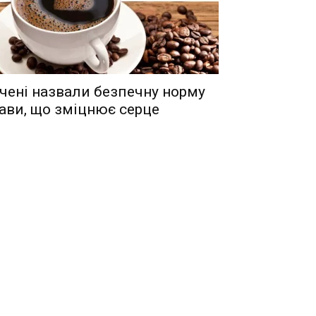
чені назвали безпечну норму
ави, що зміцнює серце