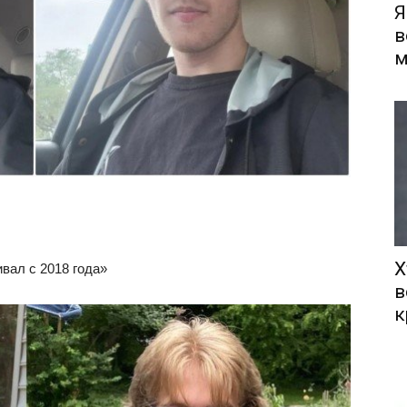
Я
в
м
Х
вал с 2018 года»
в
к