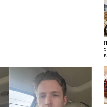
П
с
к