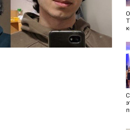
О
Т
к
С
э
п