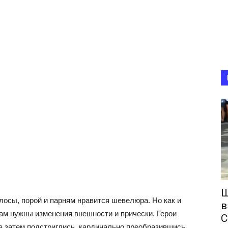
Ш
осы, порой и парням нравится шевелюра. Но как и
в
ам нужны изменения внешности и прически. Герои
С
а затем подстриглись, кардинально преобразившись.