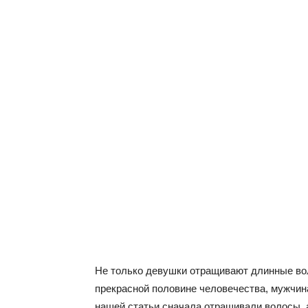
Не только девушки отращивают длинные вол
прекрасной половине человечества, мужчин
нашей статьи сначала отращивали волосы, 