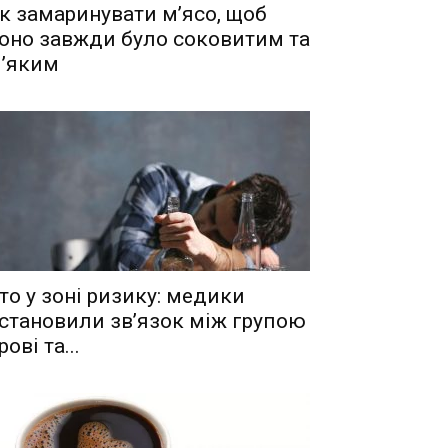
к замаринувати м’ясо, щоб
оно завжди було соковитим та
’яким
то у зоні ризику: медики
становили зв’язок між групою
рові та...