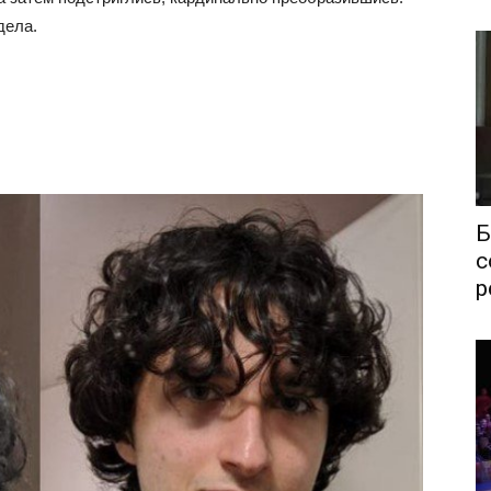
дела.
Б
с
р