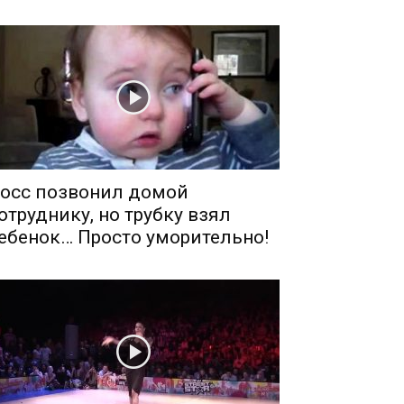
осс позвонил домой
отруднику, но трубку взял
ебенок… Просто уморительно!