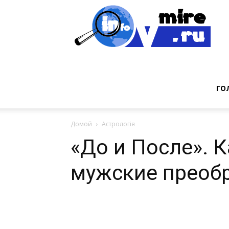
Инт
фак
ГО
Домой
Астрологія
из
«До и После». 
мужские преоб
мир