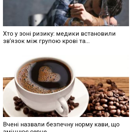
Хто у зоні ризику: медики встановили
зв’язок між групою крові та...
Вчені назвали безпечну норму кави, що
зміцнює серце