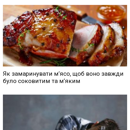
Як замаринувати м’ясо, щоб воно завжди
було соковитим та м’яким