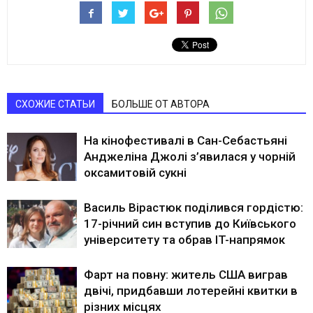
СХОЖИЕ СТАТЬИ
БОЛЬШЕ ОТ АВТОРА
На кінофестивалі в Сан-Себастьяні
Анджеліна Джолі з’явилася у чорній
оксамитовій сукні
Василь Вірастюк поділився гордістю:
17-річний син вступив до Київського
університету та обрав IT-напрямок
Фарт на повну: житель США виграв
двічі, придбавши лотерейні квитки в
різних місцях