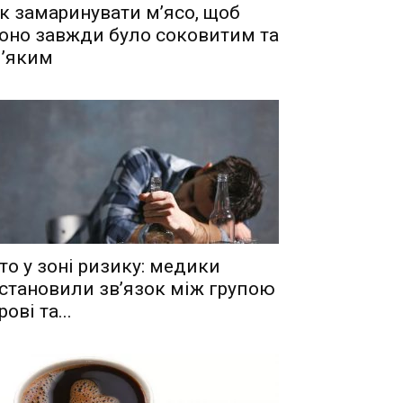
к замаринувати м’ясо, щоб
оно завжди було соковитим та
’яким
то у зоні ризику: медики
становили зв’язок між групою
рові та...