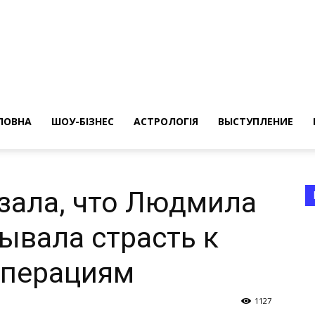
ересные
ты
ЛОВНА
ШОУ-БІЗНЕС
АСТРОЛОГІЯ
ВЫСТУПЛЕНИЕ
зала, что Людмила
ывала страсть к
а
операциям
1127