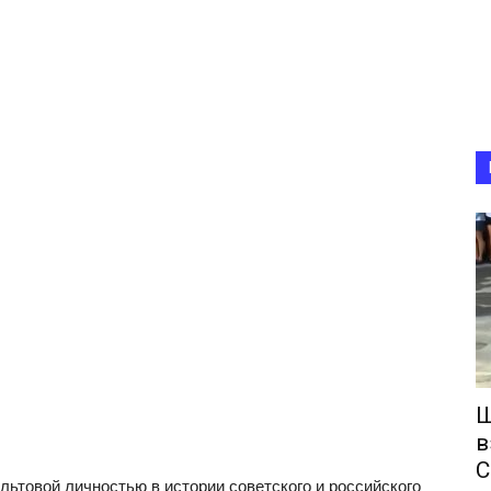
Ш
в
С
ьтовой личностью в истории советского и российского