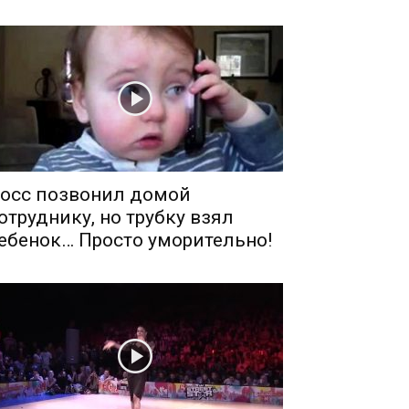
осс позвонил домой
отруднику, но трубку взял
ебенок… Просто уморительно!