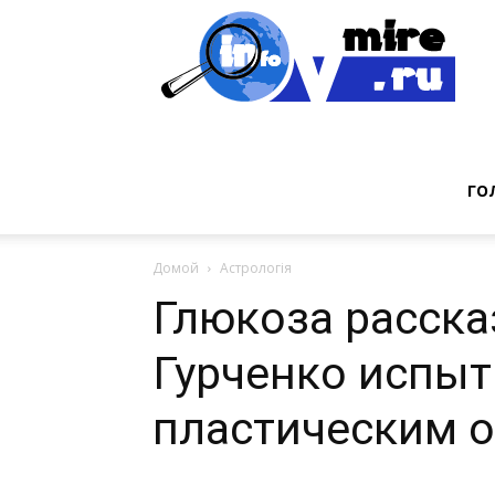
Инт
фак
ГО
Домой
Астрологія
из
Глюкоза расска
Гурченко испыт
мир
пластическим 