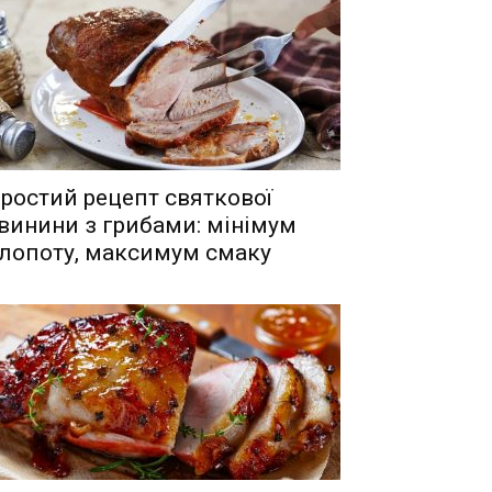
ростий рецепт святкової
винини з грибами: мінімум
лопоту, максимум смаку