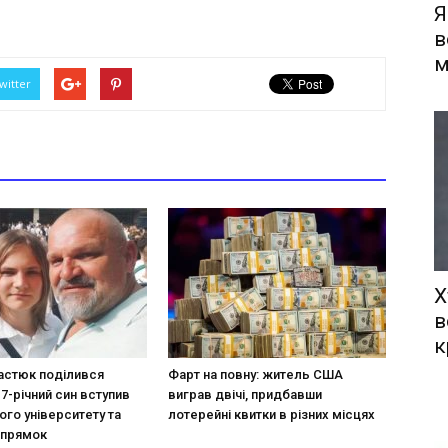
Я
в
м
witter
Х
в
к
астюк поділився
Фарт на повну: житель США
17-річний син вступив
виграв двічі, придбавши
ого університету та
лотерейні квитки в різних місцях
апрямок