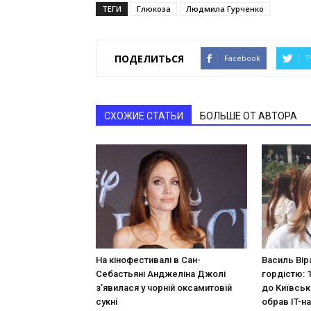
ТЕГИ
Глюкоза
Людмила Гурченко
ПОДЕЛИТЬСЯ
Facebook
T
СХОЖИЕ СТАТЬИ
БОЛЬШЕ ОТ АВТОРА
На кінофестивалі в Сан-
Василь Вір
Себастьяні Анджеліна Джолі
гордістю: 
з’явилася у чорній оксамитовій
до Київськ
сукні
обрав IT-н