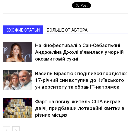
СХОЖИЕ СТАТЬИ
БОЛЬШЕ ОТ АВТОРА
На кінофестивалі в Сан-Себастьяні
Анджеліна Джолі з’явилася у чорній
оксамитовій сукні
Василь Вірастюк поділився гордістю:
17-річний син вступив до Київського
університету та обрав IT-напрямок
Фарт на повну: житель США виграв
двічі, придбавши лотерейні квитки в
різних місцях