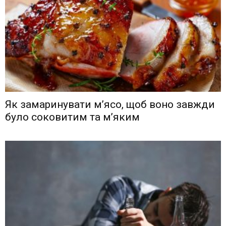
Як замаринувати м’ясо, щоб воно завжди
було соковитим та м’яким