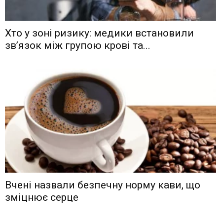
Хто у зоні ризику: медики встановили
зв’язок між групою крові та...
Вчені назвали безпечну норму кави, що
зміцнює серце