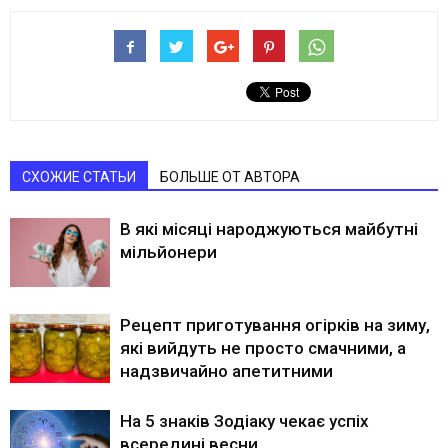
СХОЖИЕ СТАТЬИ
БОЛЬШЕ ОТ АВТОРА
В які місяці народжуються майбутні
мільйонери
Рецепт приготування огірків на зиму,
які вийдуть не просто смачними, а
надзвичайно апетитними
На 5 знаків Зодіаку чекає успіх
всередині весни