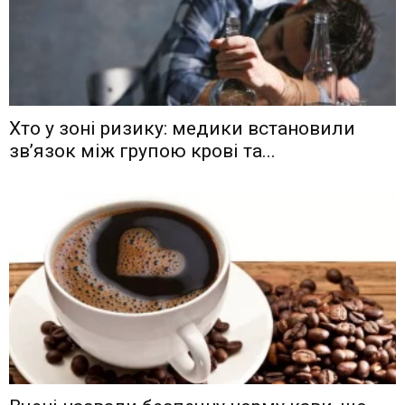
Хто у зоні ризику: медики встановили
зв’язок між групою крові та...