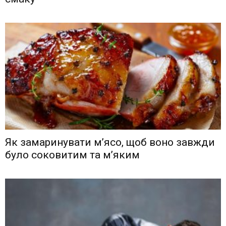
Як замаринувати м’ясо, щоб воно завжди
було соковитим та м’яким