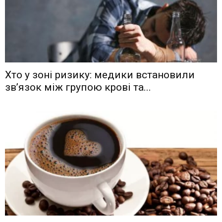
Хто у зоні ризику: медики встановили
зв’язок між групою крові та...