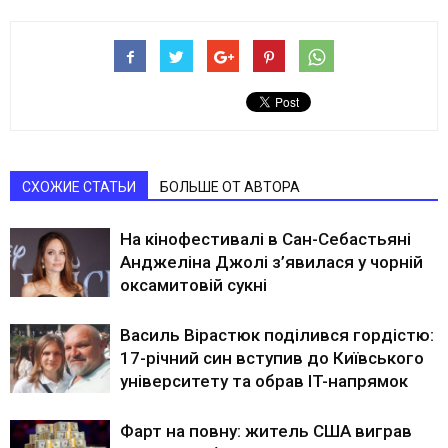
СХОЖИЕ СТАТЬИ
БОЛЬШЕ ОТ АВТОРА
На кінофестивалі в Сан-Себастьяні
Анджеліна Джолі з’явилася у чорній
оксамитовій сукні
Василь Вірастюк поділився гордістю:
17-річний син вступив до Київського
університету та обрав IT-напрямок
Фарт на повну: житель США виграв