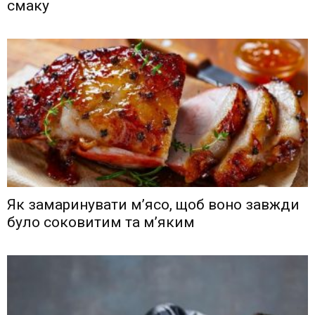
смаку
Як замаринувати м’ясо, щоб воно завжди
було соковитим та м’яким