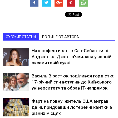
СХОЖИЕ СТАТЬИ
БОЛЬШЕ ОТ АВТОРА
На кінофестивалі в Сан-Себастьяні
Анджеліна Джолі з’явилася у чорній
оксамитовій сукні
Василь Вірастюк поділився гордістю:
17-річний син вступив до Київського
університету та обрав IT-напрямок
Фарт на повну: житель США виграв
двічі, придбавши лотерейні квитки в
різних місцях