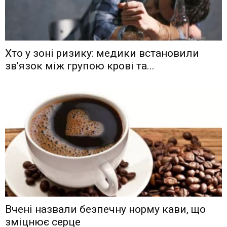
Хто у зоні ризику: медики встановили
зв’язок між групою крові та...
Вчені назвали безпечну норму кави, що
зміцнює серце