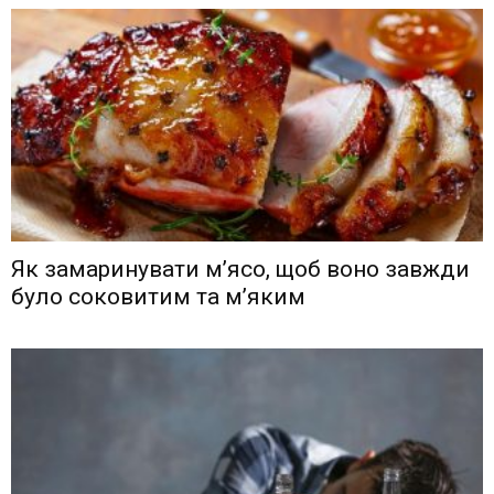
Як замаринувати м’ясо, щоб воно завжди
було соковитим та м’яким