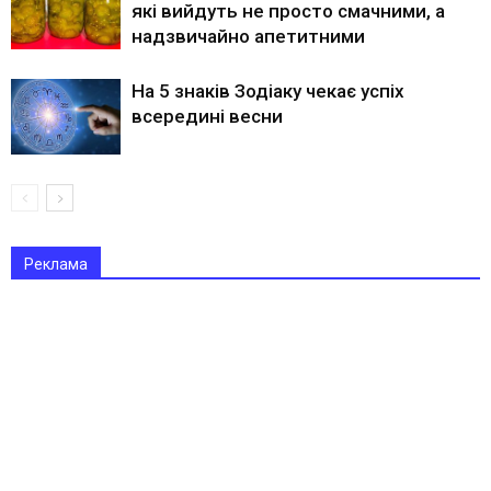
які вийдуть не просто смачними, а
надзвичайно апетитними
На 5 знаків Зодіаку чекає успіх
всередині весни
Реклама