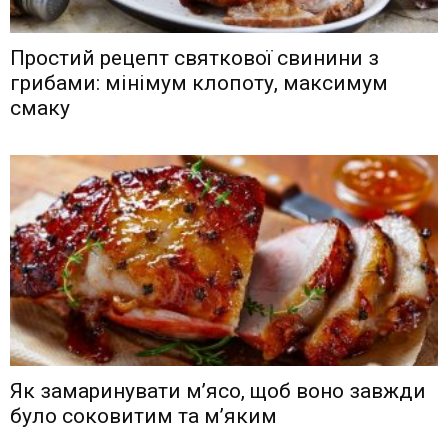
Простий рецепт святкової свинини з
грибами: мінімум клопоту, максимум
смаку
Як замаринувати м’ясо, щоб воно завжди
було соковитим та м’яким