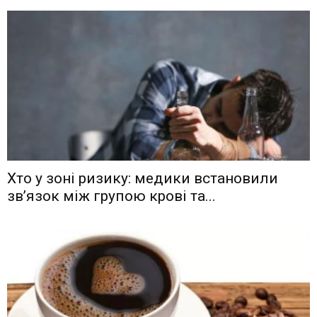
Хто у зоні ризику: медики встановили
зв’язок між групою крові та...