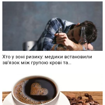
Хто у зоні ризику: медики встановили
зв’язок між групою крові та...