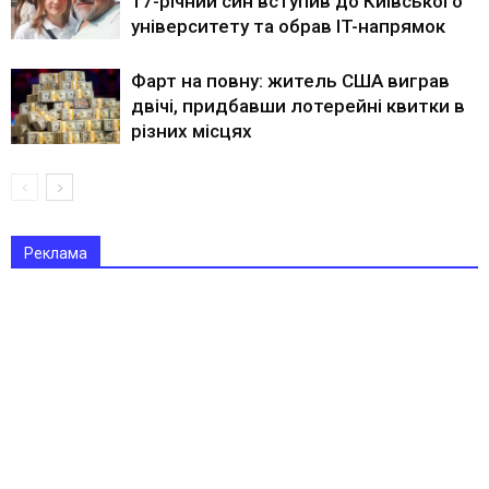
17-річний син вступив до Київського
університету та обрав IT-напрямок
Фарт на повну: житель США виграв
двічі, придбавши лотерейні квитки в
різних місцях
Реклама