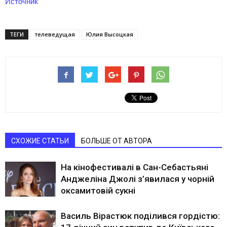
Источник
ТЕГИ
телеведущая
Юлия Высоцкая
СХОЖИЕ СТАТЬИ
БОЛЬШЕ ОТ АВТОРА
На кінофестивалі в Сан-Себастьяні
Анджеліна Джолі з’явилася у чорній
оксамитовій сукні
Василь Вірастюк поділився гордістю: