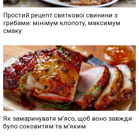
Простий рецепт святкової свинини з
грибами: мінімум клопоту, максимум
смаку
Як замаринувати м’ясо, щоб воно завжди
було соковитим та м’яким