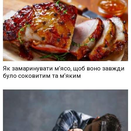
Як замаринувати м’ясо, щоб воно завжди
було соковитим та м’яким