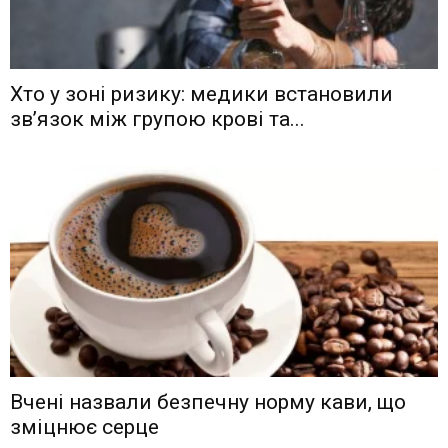
Хто у зоні ризику: медики встановили
зв’язок між групою крові та...
Вчені назвали безпечну норму кави, що
зміцнює серце