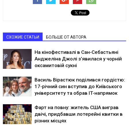
СХОЖИЕ СТАТЬИ
БОЛЬШЕ ОТ АВТОРА
На кінофестивалі в Сан-Себастьяні
Анджеліна Джолі з’явилася у чорній
оксамитовій сукні
Василь Вірастюк поділився гордістю:
17-річний син вступив до Київського
університету та обрав IT-напрямок
Фарт на повну: житель США виграв
двічі, придбавши лотерейні квитки в
різних місцях