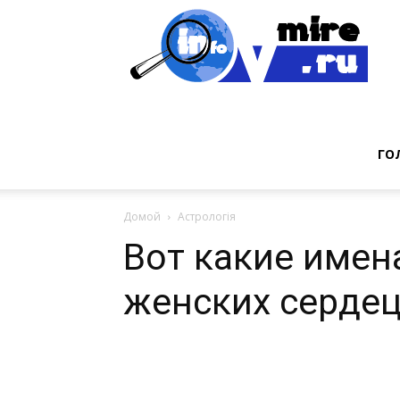
Инт
фак
ГО
Домой
Астрологія
из
Вот какие имен
женских серде
мир