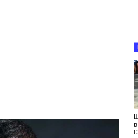
Ш
в
С