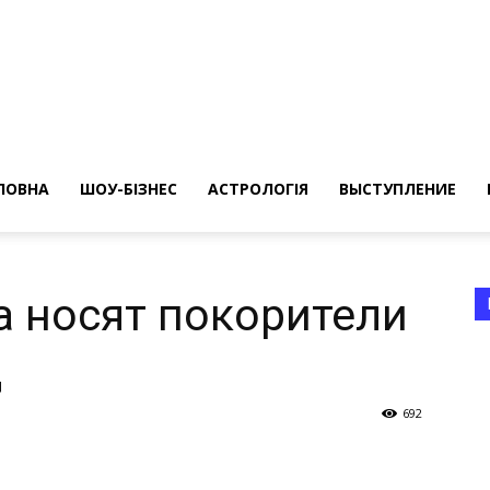
ересные
ты
ЛОВНА
ШОУ-БІЗНЕС
АСТРОЛОГІЯ
ВЫСТУПЛЕНИЕ
а носят покорители
ц
а
692