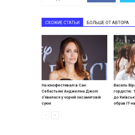
СХОЖИЕ СТАТЬИ
БОЛЬШЕ ОТ АВТОРА
На кінофестивалі в Сан-
Василь Вір
Себастьяні Анджеліна Джолі
гордістю: 
з’явилася у чорній оксамитовій
до Київськ
сукні
обрав IT-н