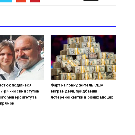
астюк поділився
Фарт на повну: житель США
17-річний син вступив
виграв двічі, придбавши
ого університету та
лотерейні квитки в різних місцях
апрямок