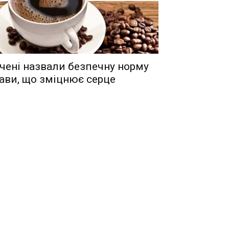
чені назвали безпечну норму
ави, що зміцнює серце