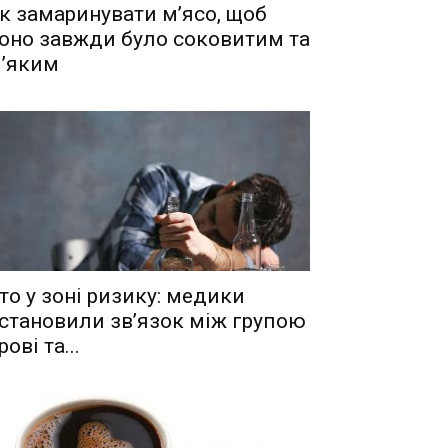
к замаринувати м’ясо, щоб
оно завжди було соковитим та
’яким
то у зоні ризику: медики
становили зв’язок між групою
рові та...