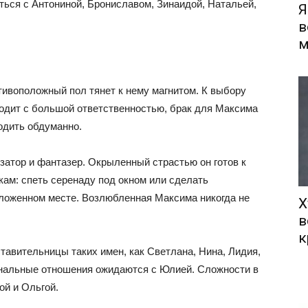
ться с Антониной, Брониславом, Зинаидой, Натальей,
Я
в
м
тивоположный пол тянет к нему магнитом. К выбору
ходит с большой ответственностью, брак для Максима
ходить обдуманно.
затор и фантазер. Окрыленный страстью он готов к
ам: спеть серенаду под окном или сделать
оложенном месте. Возлюбленная Максима никогда не
Х
в
к
авительницы таких имен, как Светлана, Нина, Лидия,
ональные отношения ожидаются с Юлией. Сложности в
ой и Ольгой.