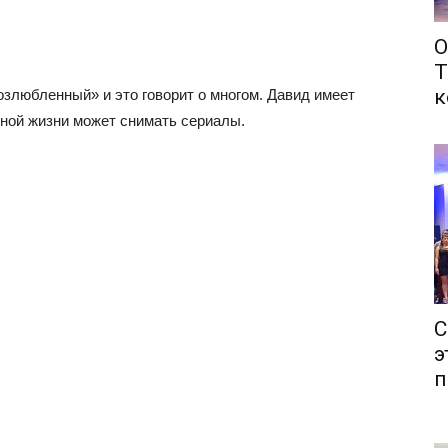
О
Т
к
озлюбленный» и это говорит о многом. Давид имеет
чной жизни может снимать сериалы.
С
э
п