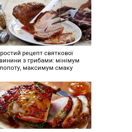
ростий рецепт святкової
винини з грибами: мінімум
лопоту, максимум смаку