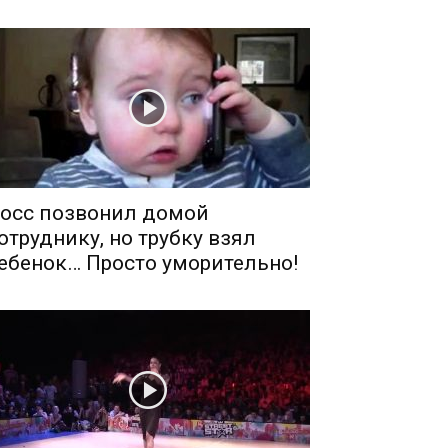
осс позвонил домой
отруднику, но трубку взял
ебенок… Просто уморительно!