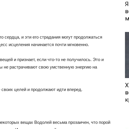
Я
в
м
го сердца, и эти его страдания могут продолжаться
цесс исцеления начинается почти мгновенно.
ещей и признает, если что-то не получилось. Это и
вы не растрачивают свою умственную энергию на
Х
е своих целей и продолжают идти вперед.
в
к
некоторых вещах Водолей весьма прозаичен, что порой