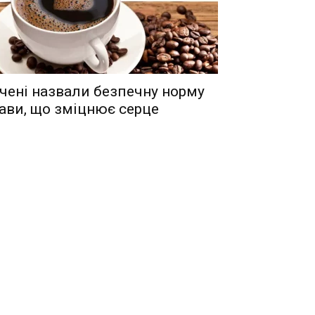
чені назвали безпечну норму
ави, що зміцнює серце