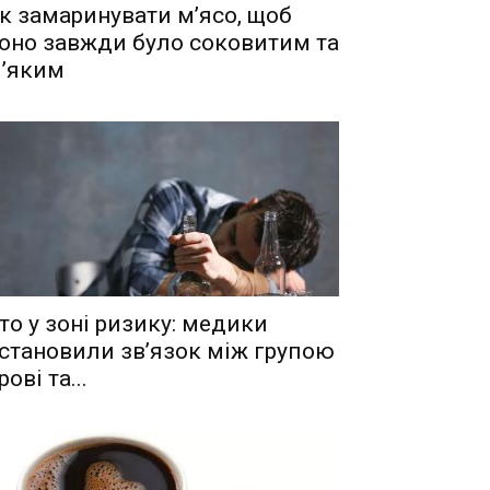
к замаринувати м’ясо, щоб
оно завжди було соковитим та
’яким
то у зоні ризику: медики
становили зв’язок між групою
рові та...