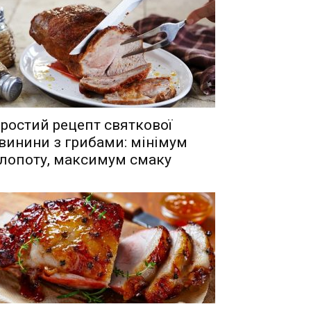
ростий рецепт святкової
винини з грибами: мінімум
лопоту, максимум смаку