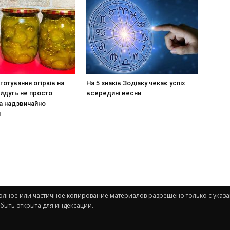
готування огірків на
На 5 знаків Зодіаку чекає успіх
ийдуть не просто
всередині весни
а надзвичайно
и
. Полное или частичное копирование материалов разрешено только с указ
 быть открыта для индексации.