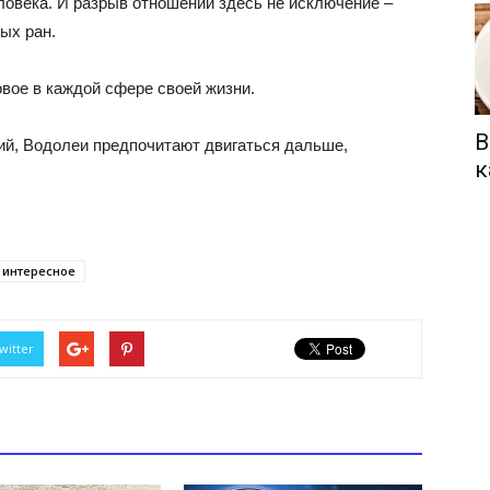
ловека. И разрыв отношений здесь не исключение –
ых ран.
овое в каждой сфере своей жизни.
В
ний, Водолеи предпочитают двигаться дальше,
к
интересное
witter