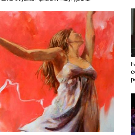
Б
с
р