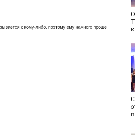
О
Т
язывается к кому-либо, поэтому ему намного проще
к
С
э
п