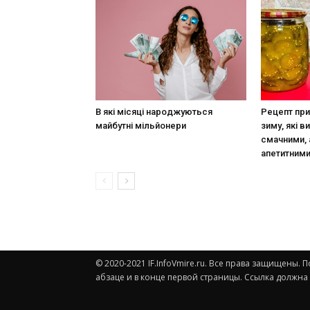
В які місяці народжуються
Рецепт при
майбутні мільйонери
зиму, які в
смачними, 
апетитним
© 2020-2021 IF.InfoVmire.ru. Все права защищены
абзаце и в конце первой страницы. Ссылка должна