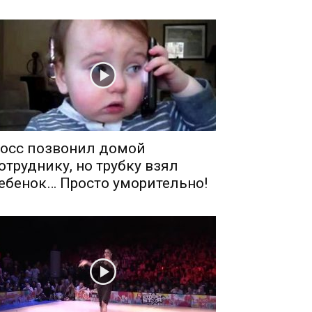
осс позвонил домой
отруднику, но трубку взял
ебенок… Просто уморительно!