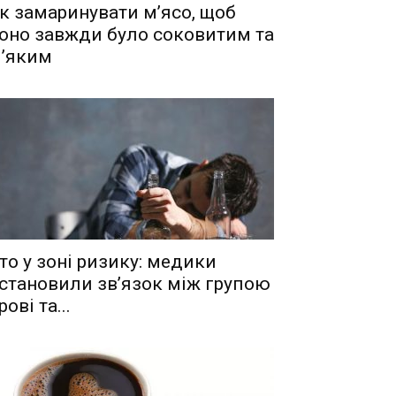
к замаринувати м’ясо, щоб
оно завжди було соковитим та
’яким
то у зоні ризику: медики
становили зв’язок між групою
рові та...