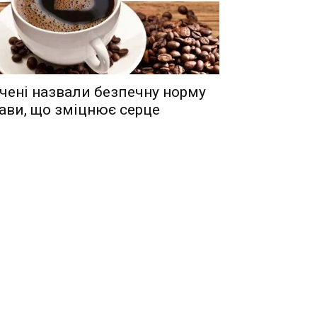
чені назвали безпечну норму
ави, що зміцнює серце