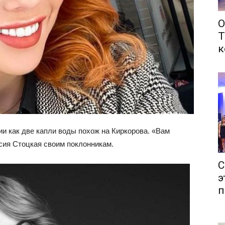
О
Т
к
и как две капли воды похож на Киркорова. «Вам
асия Стоцкая своим поклонникам.
С
э
п