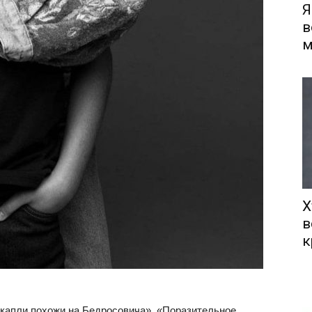
Я
в
м
Х
в
к
 капли похожи на Бедросовича», «Поразительное