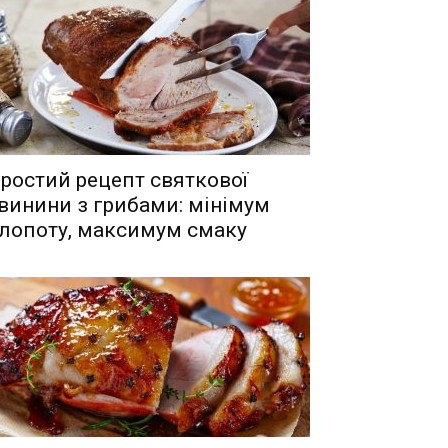
ростий рецепт святкової
винини з грибами: мінімум
лопоту, максимум смаку