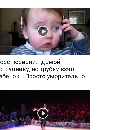
осс позвонил домой
отруднику, но трубку взял
ебенок… Просто уморительно!