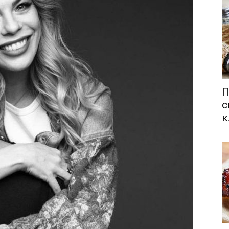
П
с
к