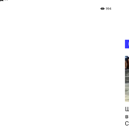
994
Ш
в
С