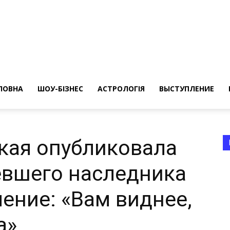
ересные
ты
ЛОВНА
ШОУ-БІЗНЕС
АСТРОЛОГІЯ
ВЫСТУПЛЕНИЕ
кая опубликовала
евшего наследника
а
ление: «Вам виднее,
а»