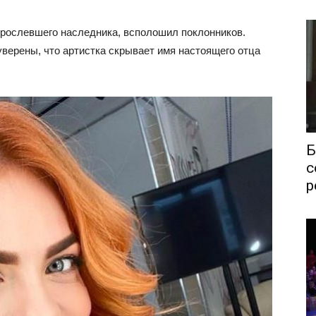
рослевшего наследника, всполошил поклонников.
верены, что артистка скрывает имя настоящего отца
Б
с
р