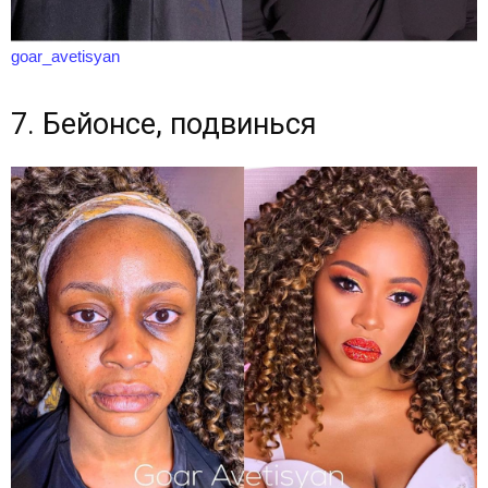
goar_avetisyan
7. Бейонсе, подвинься