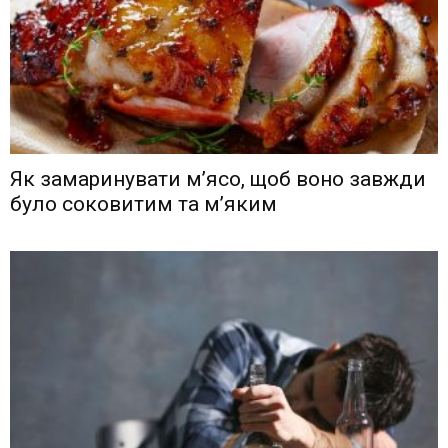
Як замаринувати м’ясо, щоб воно завжди
було соковитим та м’яким