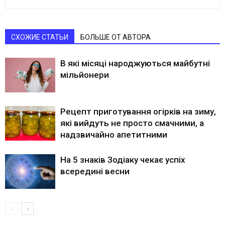
СХОЖИЕ СТАТЬИ
БОЛЬШЕ ОТ АВТОРА
В які місяці народжуються майбутні
мільйонери
Рецепт приготування огірків на зиму,
які вийдуть не просто смачними, а
надзвичайно апетитними
На 5 знаків Зодіаку чекає успіх
всередині весни