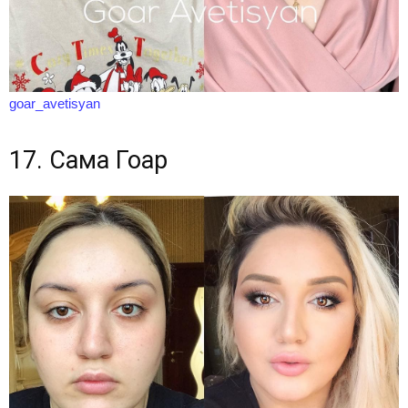
goar_avetisyan
17. Сама Гоар