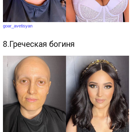
goar_avetisyan
8.Греческая богиня