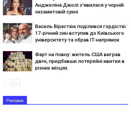
Анджеліна Джолі з’явилася у чорній
оксамитовій сукні
Василь Вірастюк поділився гордістю:
17-річний син вступив до Київського
університету та обрав IT-напрямок
Фарт на повну: житель США виграв
двічі, придбавши лотерейні квитки в
різних місцях
Реклама