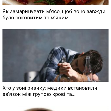
Як замаринувати м’ясо, щоб воно завжди
було соковитим та м’яким
Хто у зоні ризику: медики встановили
зв’язок між групою крові та...