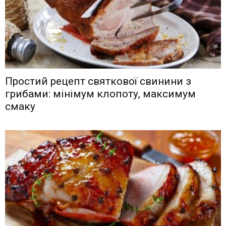
Простий рецепт святкової свинини з
грибами: мінімум клопоту, максимум
смаку