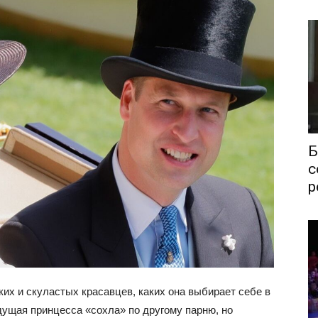
Б
с
р
их и скуластых красавцев, каких она выбирает себе в
ущая принцесса «сохла» по другому парню, но