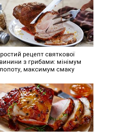
ростий рецепт святкової
винини з грибами: мінімум
лопоту, максимум смаку