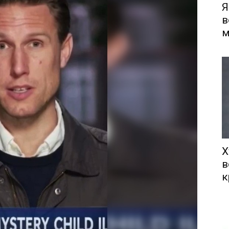
Я
в
м
Х
в
к