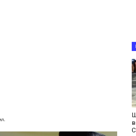
Ш
ил.
в
С