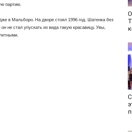
ую партию.
О
же в Мальборо. На дворе стоял 1996 год. Шатенка без
Т
 он не стал упускать из вида такую красавицу. Увы,
к
летными.
С
э
п