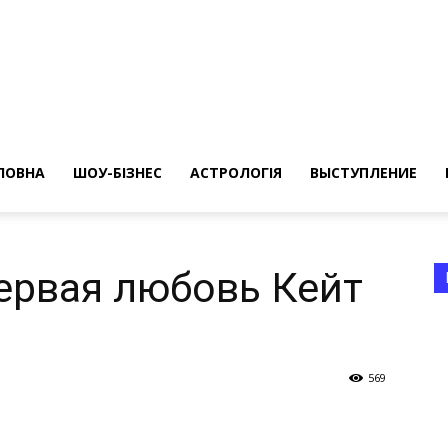
ересные
ты
ЛОВНА
ШОУ-БІЗНЕС
АСТРОЛОГІЯ
ВЫСТУПЛЕНИЕ
ервая любовь Кейт
а
569