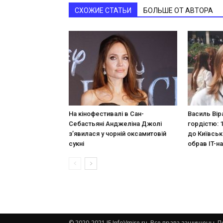
СХОЖИЕ СТАТЬИ
БОЛЬШЕ ОТ АВТОРА
На кінофестивалі в Сан-
Василь Вір
Себастьяні Анджеліна Джолі
гордістю: 
з’явилася у чорній оксамитовій
до Київськ
сукні
обрав IT-н
© 2020-2021 IF.InfoVmire.ru. Все права защищены