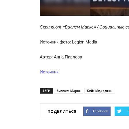
Скриншот «Виллем Маркс» / Социальные 
Источник фото: Legion Media
Автор: Анна Павлова
Источник
ТЕГИ
Виллем Маркс
Кейт Миддлтон
ПОДЕЛИТЬСЯ
Facebook
T