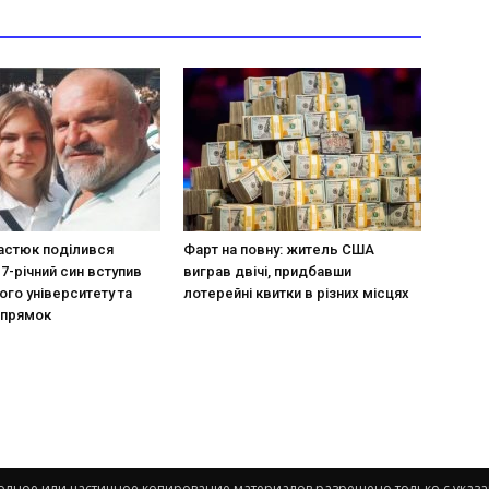
астюк поділився
Фарт на повну: житель США
17-річний син вступив
виграв двічі, придбавши
ого університету та
лотерейні квитки в різних місцях
апрямок
. Полное или частичное копирование материалов разрешено только с указ