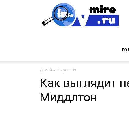
Инт
фак
ГО
Домой
Астрологія
из
Как выглядит п
Миддлтон
мир