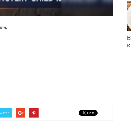
сети
В
к
witter