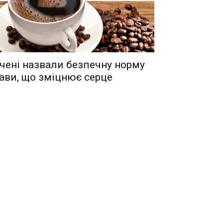
чені назвали безпечну норму
ави, що зміцнює серце