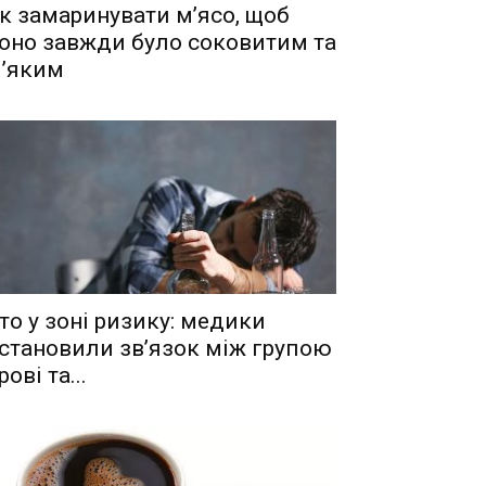
к замаринувати м’ясо, щоб
оно завжди було соковитим та
’яким
то у зоні ризику: медики
становили зв’язок між групою
рові та...