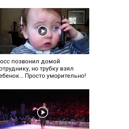
осс позвонил домой
отруднику, но трубку взял
ебенок… Просто уморительно!