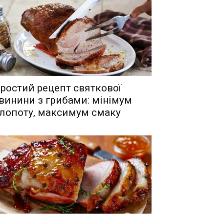
ростий рецепт святкової
винини з грибами: мінімум
лопоту, максимум смаку