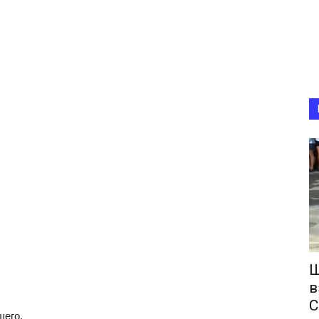
Ш
в
С
шего.