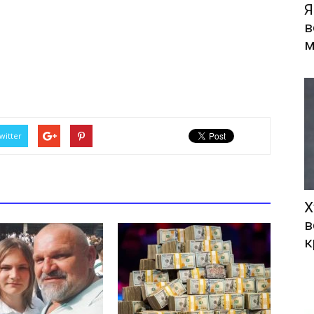
Я
в
м
witter
Х
в
к