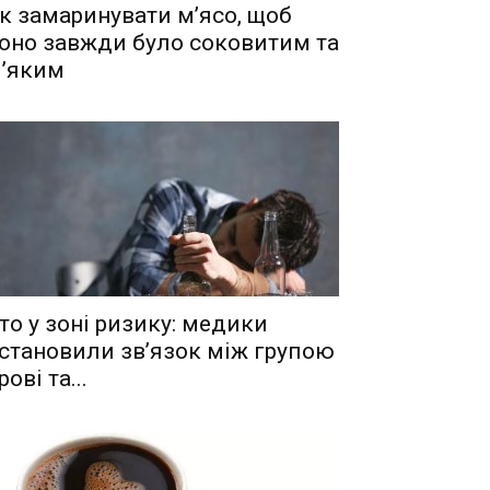
к замаринувати м’ясо, щоб
оно завжди було соковитим та
’яким
то у зоні ризику: медики
становили зв’язок між групою
рові та...