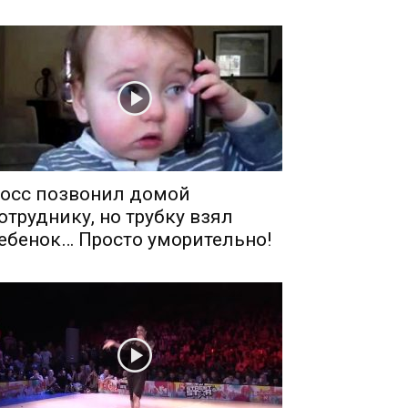
осс позвонил домой
отруднику, но трубку взял
ебенок… Просто уморительно!